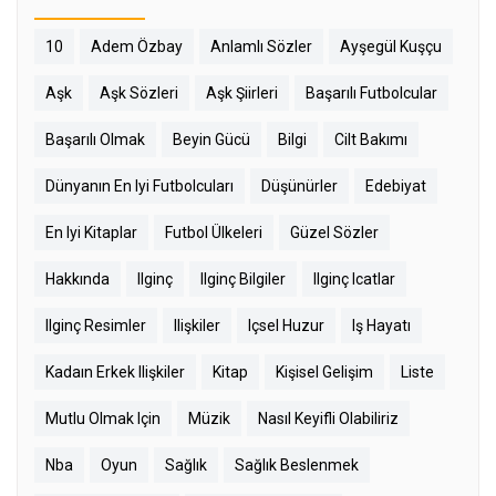
10
Adem Özbay
Anlamlı Sözler
Ayşegül Kuşçu
Aşk
Aşk Sözleri
Aşk Şiirleri
Başarılı Futbolcular
Başarılı Olmak
Beyin Gücü
Bilgi
Cilt Bakımı
Dünyanın En Iyi Futbolcuları
Düşünürler
Edebiyat
En Iyi Kitaplar
Futbol Ülkeleri
Güzel Sözler
Hakkında
Ilginç
Ilginç Bilgiler
Ilginç Icatlar
Ilginç Resimler
Ilişkiler
Içsel Huzur
Iş Hayatı
Kadaın Erkek Ilişkiler
Kitap
Kişisel Gelişim
Liste
Mutlu Olmak Için
Müzik
Nasıl Keyifli Olabiliriz
Nba
Oyun
Sağlık
Sağlık Beslenmek