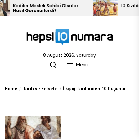
Skip
Sahibi Olsalar
10 Kızılderili Kabilesi
erdi?
to
the
content
8 August 2026, Saturday
Menu
Home
Tarih ve Felsefe
İlkçağ Tarihinden 10 Düşünür