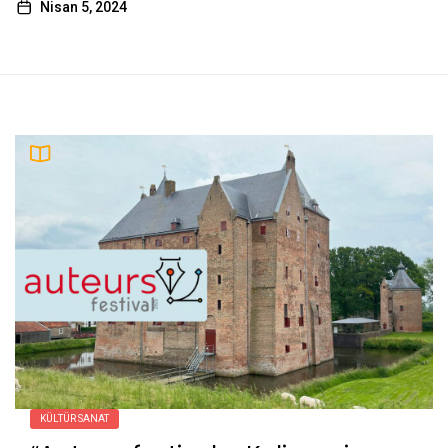
Nisan 5, 2024
admin
5
Piramitlerin 10 İlginç Sırrı
admin
6
Şamanizim Hakkında 10 Bilgi
admin
Zor Zamanlarda Kendinize
7
Söyleyebileceğiniz 10 Cümle
admin
8
Bir İnsanın Karakterini Anlamanın 10 Yolu
KÜLTÜR SANAT
admin