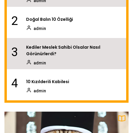
admin
2
Doğal Balın 10 Özelliği
admin
Kediler Meslek Sahibi Olsalar Nasıl
3
Görünürlerdi?
admin
4
10 Kızılderili Kabilesi
admin
5
Piramitlerin 10 İlginç Sırrı
admin