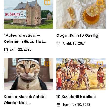
10
Dünyada En Çok Dinlenilen 10 Şarkı
admin
“Auteursfestival – Kelimenin Gücü Slot
1
Loevestein’de Yankılanacak!”
“Auteursfestival –
Doğal Balın 10 Özelliği
admin
Kelimenin Gücü Slot
Aralık 10, 2024
Loevestein’de
Ekim 22, 2025
2
Doğal Balın 10 Özelliği
Yankılanacak!”
admin
Kediler Meslek Sahibi Olsalar Nasıl
3
Görünürlerdi?
admin
Kediler Meslek Sahibi
10 Kızılderili Kabilesi
4
Olsalar Nasıl
10 Kızılderili Kabilesi
Temmuz 10, 2023
Görünürlerdi?