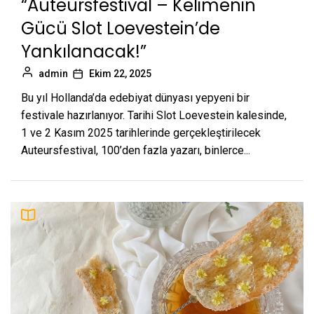
“Auteursfestival – Kelimenin
Gücü Slot Loevestein’de
9
Aldatıldığınızı Gösteren 10 İşaret
Yankılanacak!”
admin
admin
Ekim 22, 2025
Bu yıl Hollanda’da edebiyat dünyası yepyeni bir
10
Dünyada En Çok Dinlenilen 10 Şarkı
festivale hazırlanıyor. Tarihi Slot Loevestein kalesinde,
1 ve 2 Kasım 2025 tarihlerinde gerçekleştirilecek
admin
Auteursfestival, 100’den fazla yazarı, binlerce...