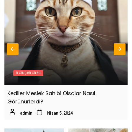
6
Şamanizim Hakkında 10 Bilgi
admin
Zor Zamanlarda Kendinize
7
Söyleyebileceğiniz 10 Cümle
admin
8
Bir İnsanın Karakterini Anlamanın 10 Yolu
İLGINÇ BILGILER
admin
Kediler Meslek Sahibi Olsalar Nasıl
Görünürlerdi?
9
Aldatıldığınızı Gösteren 10 İşaret
admin
admin
Nisan 5, 2024