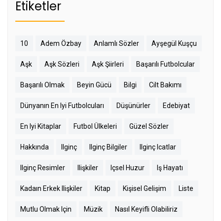
Etiketler
10
Adem Özbay
Anlamlı Sözler
Ayşegül Kuşçu
Aşk
Aşk Sözleri
Aşk Şiirleri
Başarılı Futbolcular
Başarılı Olmak
Beyin Gücü
Bilgi
Cilt Bakımı
Dünyanın En Iyi Futbolcuları
Düşünürler
Edebiyat
En Iyi Kitaplar
Futbol Ülkeleri
Güzel Sözler
Hakkında
Ilginç
Ilginç Bilgiler
Ilginç Icatlar
Ilginç Resimler
Ilişkiler
Içsel Huzur
Iş Hayatı
Kadaın Erkek Ilişkiler
Kitap
Kişisel Gelişim
Liste
Mutlu Olmak Için
Müzik
Nasıl Keyifli Olabiliriz