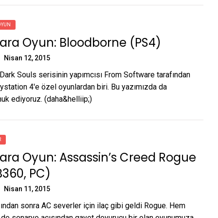
OYUN
ara Oyun: Bloodborne (PS4)
Nisan 12, 2015
Dark Souls serisinin yapımcısı From Software tarafından
ystation 4'e özel oyunlardan biri. Bu yazımızda da
uk ediyoruz. (daha&helliip;)
R
ara Oyun: Assassin’s Creed Rogue
B360, PC)
Nisan 11, 2015
ından sonra AC severler için ilaç gibi geldi Rogue. Hem
de senaryo açısından gayet doyurucu bir olan oyunumuza