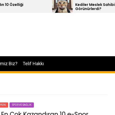
Kediler Meslek Sahibi Olsalar Nasıl
Görünürlerdi?
imiz Biz?
Telif Hakkı
OYUN
SPOR VE SAĞLIK
 En Çok Kazandıran 10 e-Spor