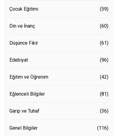
Çocuk Eğitimi
(59)
Din ve İnanç
(60)
Düşünce Fikir
(61)
Edebiyat
(96)
Eğitim ve Öğrenim
(42)
Eğlenceli Bilgiler
(81)
Garip ve Tuhaf
(36)
Genel Bilgiler
(116)