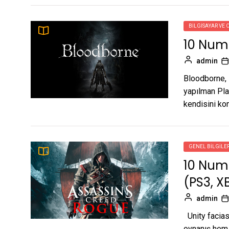
BILGISAYAR VE 
10 Num
admin
Bloodborne, 
yapılman Pla
kendisini kon
GENEL BILGILE
10 Num
(PS3, X
admin
Unity facias
oynanış hem 