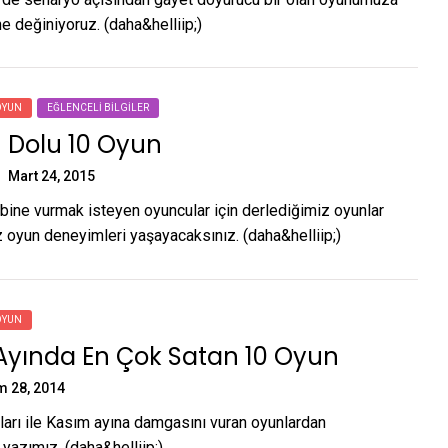
e değiniyoruz. (daha&helliip;)
OYUN
EĞLENCELI BILGILER
 Dolu 10 Oyun
Mart 24, 2015
bine vurmak isteyen oyuncular için derlediğimiz oyunlar
z oyun deneyimleri yaşayacaksınız. (daha&helliip;)
OYUN
Ayında En Çok Satan 10 Oyun
m 28, 2014
ları ile Kasım ayına damgasını vuran oyunlardan
yazımız. (daha&helliip;)