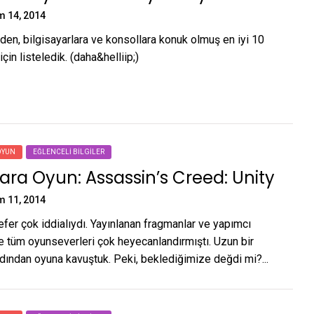
m 14, 2014
en, bilgisayarlara ve konsollara konuk olmuş en iyi 10
çin listeledik. (daha&helliip;)
OYUN
EĞLENCELI BILGILER
ra Oyun: Assassin’s Creed: Unity
m 11, 2014
efer çok iddialıydı. Yayınlanan fragmanlar ve yapımcı
ile tüm oyunseverleri çok heyecanlandırmıştı. Uzun bir
rdından oyuna kavuştuk. Peki, beklediğimize değdi mi?...