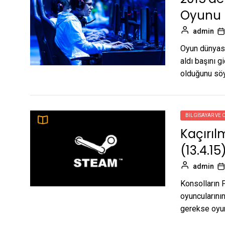
Oyunu
admin
Oyun dünyası
aldı başını g
olduğunu söy
BILGISAYAR VE 
Kaçırıl
(13.4.15
admin
Konsolların 
oyuncularının
gerekse oyun 