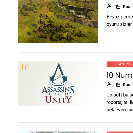
Kası
Beyaz perded
oyunu sizler i
BILGISAYAR VE 
10 Numa
Kası
Ubisoft bu s
röportajları 
bekleyişin a