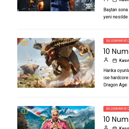
Baştan sona y
yeni nesilde 
BILGISAYAR VE 
10 Numa
Kası
Harika oyunla
ise hardcore
Dragon Age: 
BILGISAYAR VE 
10 Numa
Kası