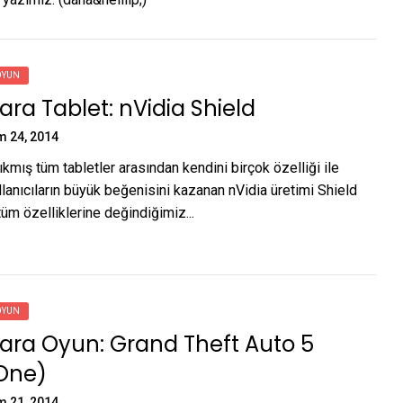
OYUN
ra Tablet: nVidia Shield
m 24, 2014
kmış tüm tabletler arasından kendini birçok özelliği ile
llanıcıların büyük beğenisini kazanan nVidia üretimi Shield
 tüm özelliklerine değindiğimiz...
OYUN
ara Oyun: Grand Theft Auto 5
XOne)
m 21, 2014