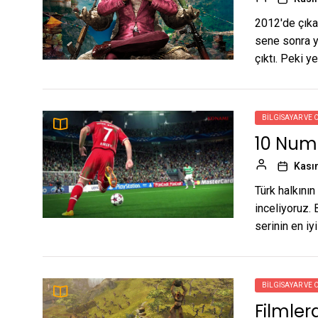
2012'de çıka
sene sonra y
çıktı. Peki yen
BILGISAYAR VE 
10 Num
Kası
Türk halkını
inceliyoruz.
serinin en iy
BILGISAYAR VE 
Filmler