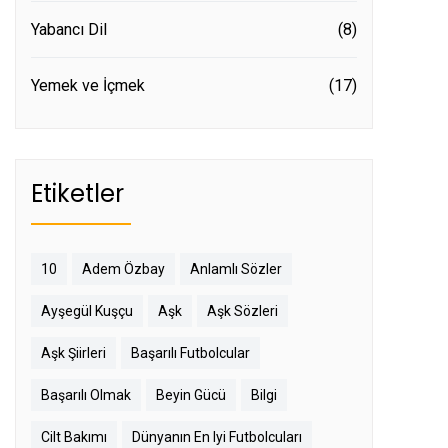
Yabancı Dil
(8)
Yemek ve İçmek
(17)
Etiketler
10
Adem Özbay
Anlamlı Sözler
Ayşegül Kuşçu
Aşk
Aşk Sözleri
Aşk Şiirleri
Başarılı Futbolcular
Başarılı Olmak
Beyin Gücü
Bilgi
Cilt Bakımı
Dünyanın En Iyi Futbolcuları