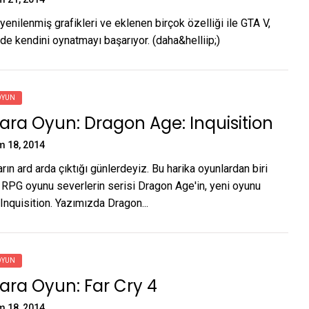
enilenmiş grafikleri ve eklenen birçok özelliği ile GTA V,
de kendini oynatmayı başarıyor. (daha&helliip;)
OYUN
ra Oyun: Dragon Age: Inquisition
m 18, 2014
rın ard arda çıktığı günlerdeyiz. Bu harika oyunlardan biri
 RPG oyunu severlerin serisi Dragon Age'in, yeni oyunu
Inquisition. Yazımızda Dragon...
OYUN
ra Oyun: Far Cry 4
m 18, 2014