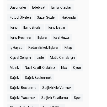
Düşünürler
Edebiyat
En Iyi Kitaplar
Futbol Ülkeleri
Güzel Sözler
Hakkında
Ilginç
Ilginç Bilgiler
Ilginç Icatlar
Ilginç Resimler
Ilişkiler
Içsel Huzur
Iş Hayatı
Kadaın Erkek Ilişkiler
Kitap
Kişisel Gelişim
Liste
Mutlu Olmak Için
Müzik
Nasıl Keyifli Olabiliriz
Nba
Oyun
Sağlık
Sağlık Beslenmek
Sağlıklı Beslenme
Sağlıklı Kilo Vermek
Sağlıklı Yaşamak
Sağlıklı Zayıflama
Spor