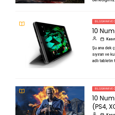
BILGISAYAR VE 
10 Numa
Kası
Şu ana dek çı
sıyıran ve ku
adlı tabletin
BILGISAYAR VE 
10 Num
(PS4, 
Kası