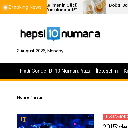
Skip
al – Kelimenin Gücü
Doğal Balın 10 Özelliği
Breaking News
n’de Yankılanacak!”
to
the
content
3 August 2026, Monday
Hadi Gönder Bi 10 Numara Yazı
İleteşelim
K
Home
oyun
BILGISAYAR VE 
2015’de