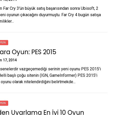
n Far Cry 3'ün büyük satış başarısından sonra Ubisoft, 2
eni oyunun çıkacağını duyurmuştu. Far Cry 4 bugün satışa
ilikler...
OYUN
ara Oyun: PES 2015
m 17, 2014
n senelerdir vazgeçemediği serinin yeni oyunu PES 2015'i
 Belli başlı çoğu sitenin (IGN, GameInformer) PES 2015'i
i oyunu olarak nitelendirdiğini belirtmekde...
OYUN
den Uyarlama En İyi 10 Oyun