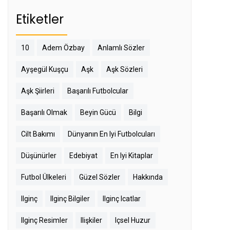
Etiketler
10
Adem Özbay
Anlamlı Sözler
Ayşegül Kuşçu
Aşk
Aşk Sözleri
Aşk Şiirleri
Başarılı Futbolcular
Başarılı Olmak
Beyin Gücü
Bilgi
Cilt Bakımı
Dünyanın En Iyi Futbolcuları
Düşünürler
Edebiyat
En Iyi Kitaplar
Futbol Ülkeleri
Güzel Sözler
Hakkında
Ilginç
Ilginç Bilgiler
Ilginç Icatlar
Ilginç Resimler
Ilişkiler
Içsel Huzur