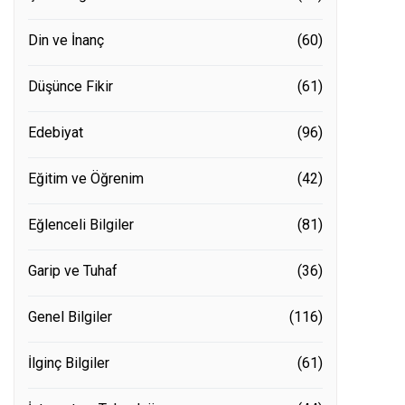
Din ve İnanç
(60)
Düşünce Fikir
(61)
Edebiyat
(96)
Eğitim ve Öğrenim
(42)
Eğlenceli Bilgiler
(81)
Garip ve Tuhaf
(36)
Genel Bilgiler
(116)
İlginç Bilgiler
(61)