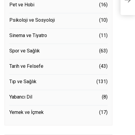
Pet ve Hobi
(16)
E
Psikoloji ve Sosyoloji
(10)
Sinema ve Tiyatro
(11)
Spor ve Sağlık
(63)
Tarih ve Felsefe
(43)
Tıp ve Sağlık
(131)
Yabancı Dil
(8)
Yemek ve İçmek
(17)