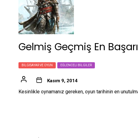
Gelmiş Geçmiş En Başarıl
BILGISAYAR VE OYUN
EĞLENCELI BILGILER
Kasım 9, 2014
Kesinlikle oynamanız gereken, oyun tarihinin en unutulma