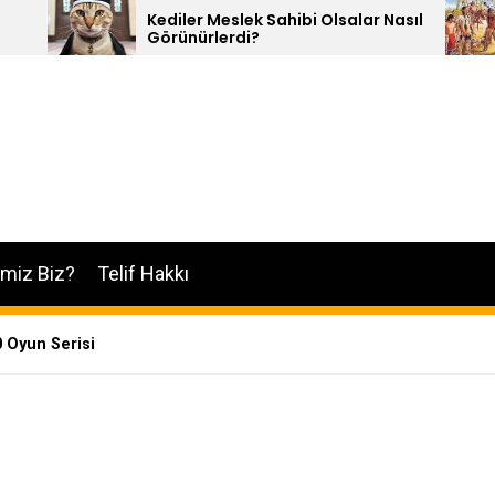
ediler Meslek Sahibi Olsalar Nasıl
10 Kızılderili 
Görünürlerdi?
imiz Biz?
Telif Hakkı
0 Oyun Serisi