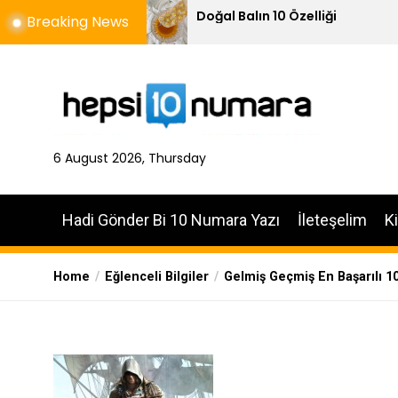
Skip
Doğal Balın 10 Özelliği
K
Breaking News
to
the
content
6 August 2026, Thursday
Hadi Gönder Bi 10 Numara Yazı
İleteşelim
K
Home
Eğlenceli Bilgiler
Gelmiş Geçmiş En Başarılı 1