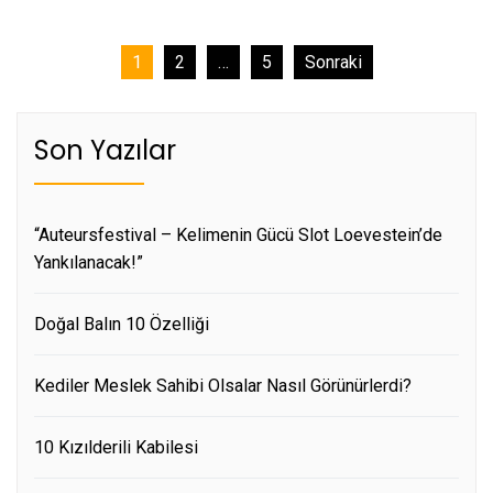
Yazı
1
2
…
5
Sonraki
sayfalaması
Son Yazılar
“Auteursfestival – Kelimenin Gücü Slot Loevestein’de
Yankılanacak!”
Doğal Balın 10 Özelliği
Kediler Meslek Sahibi Olsalar Nasıl Görünürlerdi?
10 Kızılderili Kabilesi