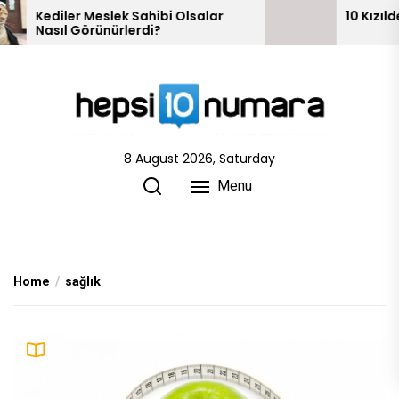
Skip
ek Sahibi Olsalar
10 Kızılderili Kabilesi
rlerdi?
to
the
content
8 August 2026, Saturday
Menu
Home
sağlık