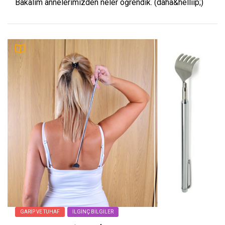
Bakalım annelerimizden neler öğrendik. (daha&helliip;)
GARIP VE TUHAF
İLGINÇ BILGILER