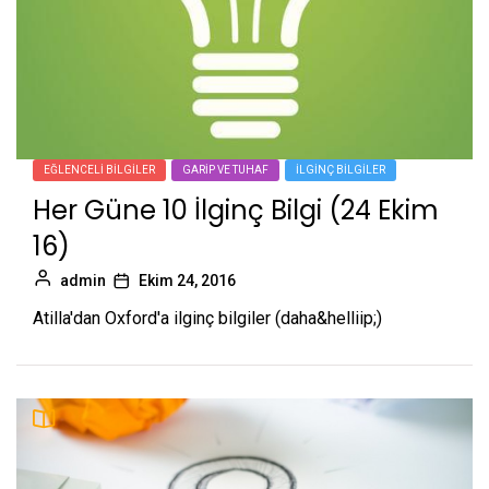
EĞLENCELI BILGILER
GARIP VE TUHAF
İLGINÇ BILGILER
Her Güne 10 İlginç Bilgi (24 Ekim
16)
admin
Ekim 24, 2016
Atilla'dan Oxford'a ilginç bilgiler (daha&helliip;)