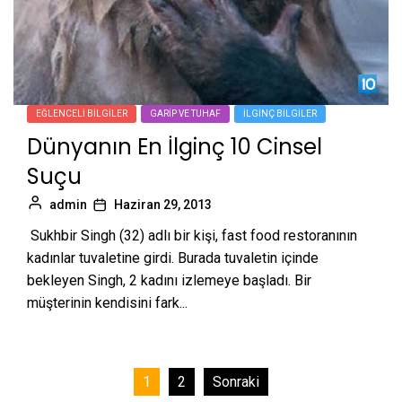
EĞLENCELI BILGILER
GARIP VE TUHAF
İLGINÇ BILGILER
Dünyanın En İlginç 10 Cinsel
Suçu
admin
Haziran 29, 2013
Sukhbir Singh (32) adlı bir kişi, fast food restoranının
kadınlar tuvaletine girdi. Burada tuvaletin içinde
bekleyen Singh, 2 kadını izlemeye başladı. Bir
müşterinin kendisini fark...
Yazı
1
2
Sonraki