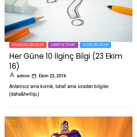
EĞLENCELI BILGILER
GARIP VE TUHAF
İLGINÇ BILGILER
Her Güne 10 İlginç Bilgi (23 Ekim
16)
admin
Ekim 23, 2016
Anlamsız ama komik, tuhaf ama sıradan bilgiler.
(daha&helliip;)