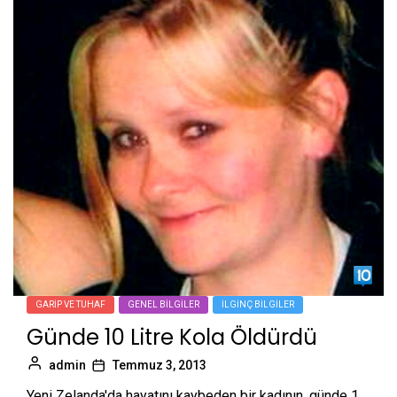
GARIP VE TUHAF
GENEL BILGILER
İLGINÇ BILGILER
Günde 10 Litre Kola Öldürdü
admin
Temmuz 3, 2013
Yeni Zelanda'da hayatını kaybeden bir kadının, günde 1