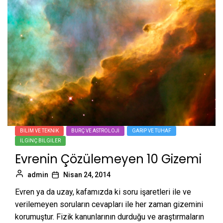
BILIM VE TEKNIK
BURÇ VE ASTROLOJI
GARIP VE TUHAF
İLGINÇ BILGILER
Evrenin Çözülemeyen 10 Gizemi
admin
Nisan 24, 2014
Evren ya da uzay, kafamızda ki soru işaretleri ile ve
verilemeyen soruların cevapları ile her zaman gizemini
korumuştur. Fizik kanunlarının durduğu ve araştırmaların