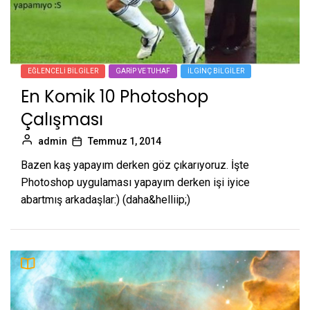
EĞLENCELI BILGILER
GARIP VE TUHAF
İLGINÇ BILGILER
En Komik 10 Photoshop
Çalışması
admin
Temmuz 1, 2014
Bazen kaş yapayım derken göz çıkarıyoruz. İşte
Photoshop uygulaması yapayım derken işi iyice
abartmış arkadaşlar:) (daha&helliip;)