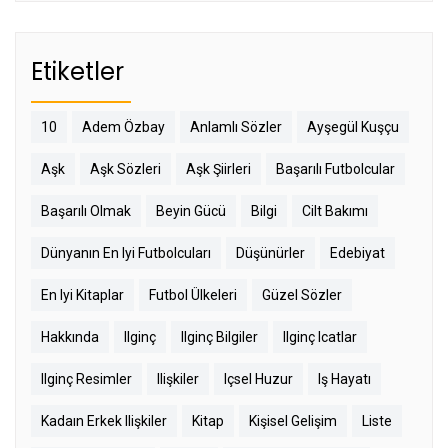
Etiketler
10
Adem Özbay
Anlamlı Sözler
Ayşegül Kuşçu
Aşk
Aşk Sözleri
Aşk Şiirleri
Başarılı Futbolcular
Başarılı Olmak
Beyin Gücü
Bilgi
Cilt Bakımı
Dünyanın En Iyi Futbolcuları
Düşünürler
Edebiyat
En Iyi Kitaplar
Futbol Ülkeleri
Güzel Sözler
Hakkında
Ilginç
Ilginç Bilgiler
Ilginç Icatlar
Ilginç Resimler
Ilişkiler
Içsel Huzur
Iş Hayatı
Kadaın Erkek Ilişkiler
Kitap
Kişisel Gelişim
Liste