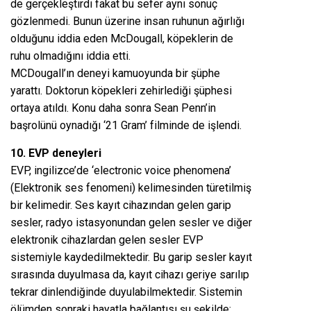
de gerçekleştirdi fakat bu sefer aynı sonuç
gözlenmedi. Bunun üzerine insan ruhunun ağırlığı
olduğunu iddia eden McDougall, köpeklerin de
ruhu olmadığını iddia etti.
MCDougall’ın deneyi kamuoyunda bir şüphe
yarattı. Doktorun köpekleri zehirlediği şüphesi
ortaya atıldı. Konu daha sonra Sean Penn’in
başrolünü oynadığı ‘21 Gram’ filminde de işlendi.
10. EVP deneyleri
EVP, ingilizce’de ‘electronic voice phenomena’
(Elektronik ses fenomeni) kelimesinden türetilmiş
bir kelimedir. Ses kayıt cihazından gelen garip
sesler, radyo istasyonundan gelen sesler ve diğer
elektronik cihazlardan gelen sesler EVP
sistemiyle kaydedilmektedir. Bu garip sesler kayıt
sırasında duyulmasa da, kayıt cihazı geriye sarılıp
tekrar dinlendiğinde duyulabilmektedir. Sistemin
ölümden sonraki hayatla bağlantısı şu şekilde: