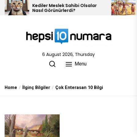
Skip
Kediler Meslek Sahibi Olsalar
10 Kızılderili K
Nasıl Görünürlerdi?
to
the
content
6 August 2026, Thursday
Menu
Home
İlginç Bilgiler
Çok Enterasan 10 Bilgi