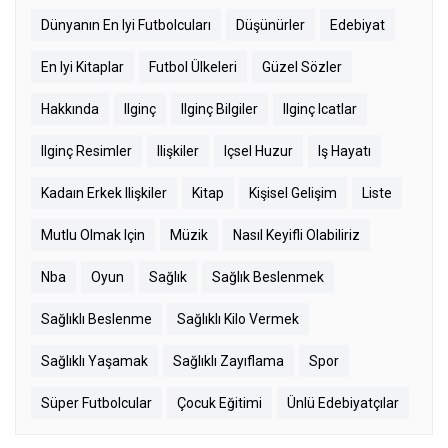
Dünyanın En Iyi Futbolcuları
Düşünürler
Edebiyat
En Iyi Kitaplar
Futbol Ülkeleri
Güzel Sözler
Hakkında
Ilginç
Ilginç Bilgiler
Ilginç Icatlar
Ilginç Resimler
Ilişkiler
Içsel Huzur
Iş Hayatı
Kadaın Erkek Ilişkiler
Kitap
Kişisel Gelişim
Liste
Mutlu Olmak Için
Müzik
Nasıl Keyifli Olabiliriz
Nba
Oyun
Sağlık
Sağlık Beslenmek
Sağlıklı Beslenme
Sağlıklı Kilo Vermek
Sağlıklı Yaşamak
Sağlıklı Zayıflama
Spor
Süper Futbolcular
Çocuk Eğitimi
Ünlü Edebiyatçılar