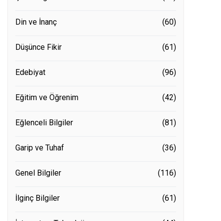
Din ve İnanç
(60)
Düşünce Fikir
(61)
Edebiyat
(96)
Eğitim ve Öğrenim
(42)
Eğlenceli Bilgiler
(81)
Garip ve Tuhaf
(36)
Genel Bilgiler
(116)
İlginç Bilgiler
(61)