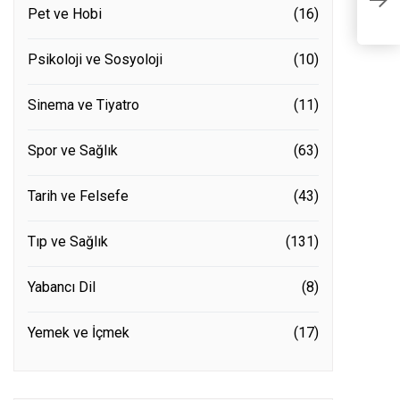
Pet ve Hobi
(16)
E
Psikoloji ve Sosyoloji
(10)
Sinema ve Tiyatro
(11)
Spor ve Sağlık
(63)
Tarih ve Felsefe
(43)
Tıp ve Sağlık
(131)
Yabancı Dil
(8)
Yemek ve İçmek
(17)