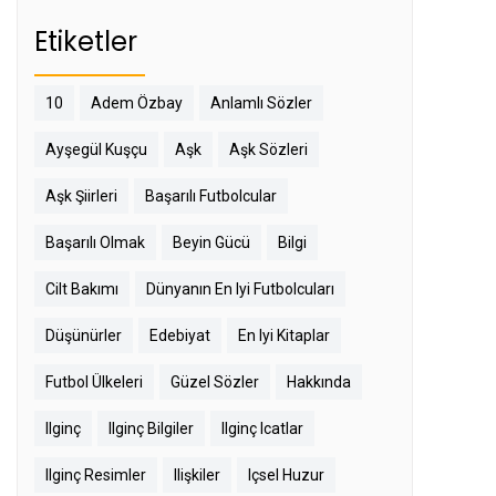
Etiketler
10
Adem Özbay
Anlamlı Sözler
Ayşegül Kuşçu
Aşk
Aşk Sözleri
Aşk Şiirleri
Başarılı Futbolcular
Başarılı Olmak
Beyin Gücü
Bilgi
Cilt Bakımı
Dünyanın En Iyi Futbolcuları
Düşünürler
Edebiyat
En Iyi Kitaplar
Futbol Ülkeleri
Güzel Sözler
Hakkında
Ilginç
Ilginç Bilgiler
Ilginç Icatlar
Ilginç Resimler
Ilişkiler
Içsel Huzur