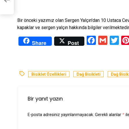
en
Bir önceki yazımız olan
Sergen Yalçın'dan 10 Ustaca Ce
kapaklar ve sergen yalçın hakkında bilgiler verilmektedir
Facebo
Gmai
Tw
Share
Post
Bisiklet Özellikleri
Dağ Bisikleti
Dağ Bisikl
Bir yanıt yazın
E-posta adresiniz yayınlanmayacak.
Gerekli alanlar
*
il