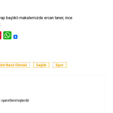
vap
başlıklı makalemizde ercan taner, ince
.
ok
l
itter
Pinterest
WhatsApp
eti Nasıl Olmlalı
Sağlık
Spor
e işaretlenmişlerdir