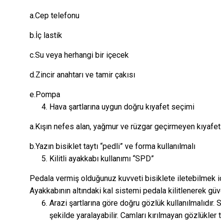
a.Cep telefonu
b.İç lastik
c.Su veya herhangi bir içecek
d.Zincir anahtarı ve tamir çakısı
e.Pompa
Hava şartlarına uygun doğru kıyafet seçimi
a.Kışın nefes alan, yağmur ve rüzgar geçirmeyen kıyafetl
b.Yazın bisiklet taytı “pedli” ve forma kullanılmalı
Kilitli ayakkabı kullanımı “SPD”
Pedala vermiş olduğunuz kuvveti bisiklete iletebilme
Ayakkabının altındaki kal sistemi pedala kilitlenerek güv
Arazi şartlarına göre doğru gözlük kullanılmalıdır. 
şekilde yaralayabilir. Camları kırılmayan gözlükler t