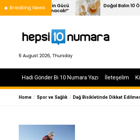
Skip
 Kelimenin Gücü
Doğal Balın 10 Özelliği
Breaking News
Yankılanacak!”
to
the
content
6 August 2026, Thursday
Hadi Gönder Bi 10 Numara Yazı
İleteşelim
K
Home
Spor ve Sağlık
Dağ Bisikletinde Dikkat Edilme