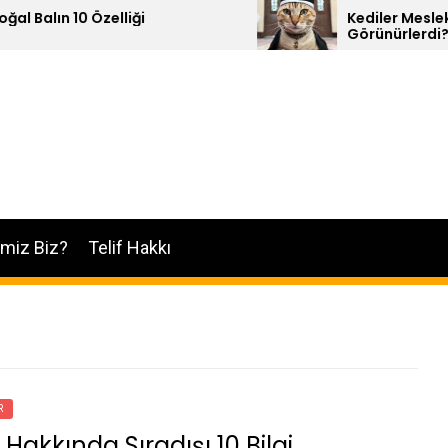
Özelliği
Kediler Meslek Sahibi Olsal
Görünürlerdi?
imiz Biz?
Telif Hakkı
R
 Hakkında Sıradışı 10 Bilgi