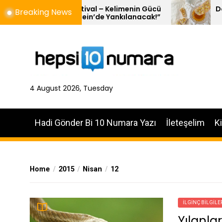
Skip
uteursfestival – Kelimenin Gücü
Doğal Balın 10 
Breaking News
ot Loevestein’de Yankılanacak!”
to
the
content
4 August 2026, Tuesday
Hadi Gönder Bi 10 Numara Yazı
İleteşelim
K
Home
2015
Nisan
12
İLGINÇ BILGILE
Yılanlar