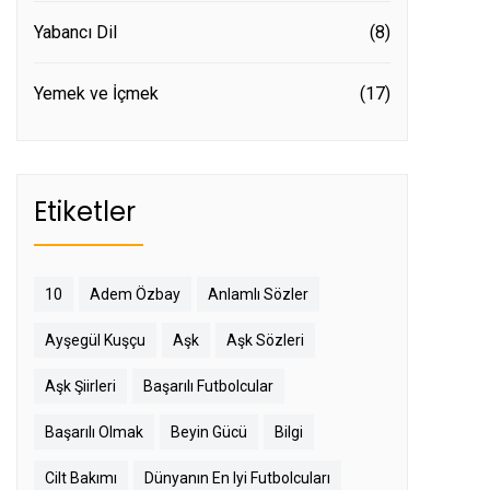
Yabancı Dil
(8)
Yemek ve İçmek
(17)
Etiketler
10
Adem Özbay
Anlamlı Sözler
Ayşegül Kuşçu
Aşk
Aşk Sözleri
Aşk Şiirleri
Başarılı Futbolcular
Başarılı Olmak
Beyin Gücü
Bilgi
Cilt Bakımı
Dünyanın En Iyi Futbolcuları