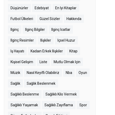
Düşünürler
Edebiyat
En Iyi Kitaplar
Futbol Ülkeleri
Güzel Sözler
Hakkında
Ilginç
Ilginç Bilgiler
Ilginç Icatlar
Ilginç Resimler
Ilişkiler
Içsel Huzur
Iş Hayatı
Kadaın Erkek Ilişkiler
Kitap
Kişisel Gelişim
Liste
Mutlu Olmak Için
Müzik
Nasıl Keyifli Olabiliriz
Nba
Oyun
Sağlık
Sağlık Beslenmek
Sağlıklı Beslenme
Sağlıklı Kilo Vermek
Sağlıklı Yaşamak
Sağlıklı Zayıflama
Spor