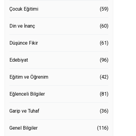
Çocuk Eğitimi
(59)
Din ve İnanç
(60)
Düşünce Fikir
(61)
Edebiyat
(96)
Eğitim ve Öğrenim
(42)
Eğlenceli Bilgiler
(81)
Garip ve Tuhaf
(36)
Genel Bilgiler
(116)