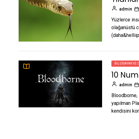
admin
Yüzlerce ins
olağanüstü ca
(daha&helliip
BILGISAYAR VE 
10 Num
admin
Bloodborne, 
yapılman Pla
kendisini kon