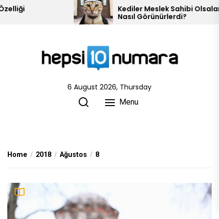
Skip
iği
Kediler Meslek Sahibi Olsalar
Nasıl Görünürlerdi?
to
the
content
6 August 2026, Thursday
Menu
Home
2018
Ağustos
8