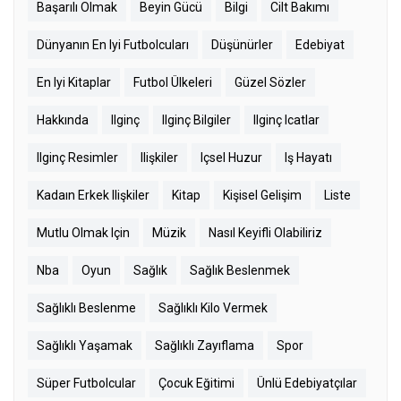
Başarılı Olmak
Beyin Gücü
Bilgi
Cilt Bakımı
Dünyanın En Iyi Futbolcuları
Düşünürler
Edebiyat
En Iyi Kitaplar
Futbol Ülkeleri
Güzel Sözler
Hakkında
Ilginç
Ilginç Bilgiler
Ilginç Icatlar
Ilginç Resimler
Ilişkiler
Içsel Huzur
Iş Hayatı
Kadaın Erkek Ilişkiler
Kitap
Kişisel Gelişim
Liste
Mutlu Olmak Için
Müzik
Nasıl Keyifli Olabiliriz
Nba
Oyun
Sağlık
Sağlık Beslenmek
Sağlıklı Beslenme
Sağlıklı Kilo Vermek
Sağlıklı Yaşamak
Sağlıklı Zayıflama
Spor
Süper Futbolcular
Çocuk Eğitimi
Ünlü Edebiyatçılar