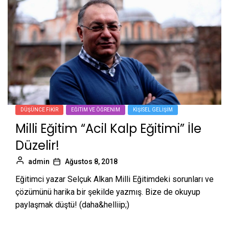
DÜŞÜNCE FIKIR
EĞITIM VE ÖĞRENIM
KIŞISEL GELIŞIM
Milli Eğitim “Acil Kalp Eğitimi” İle
Düzelir!
admin
Ağustos 8, 2018
Eğitimci yazar Selçuk Alkan Milli Eğitimdeki sorunları ve
çözümünü harika bir şekilde yazmış. Bize de okuyup
paylaşmak düştü! (daha&helliip;)