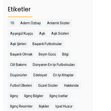
Etiketler
10
Adem Özbay
Anlamlı Sözler
Ayşegül Kuşçu
Aşk
Aşk Sözleri
Aşk Şiirleri
Başarılı Futbolcular
Başarılı Olmak
Beyin Gücü
Bilgi
Cilt Bakımı
Dünyanın En Iyi Futbolcuları
Düşünürler
Edebiyat
En Iyi Kitaplar
Futbol Ülkeleri
Güzel Sözler
Hakkında
Ilginç
Ilginç Bilgiler
Ilginç Icatlar
Ilginç Resimler
Ilişkiler
Içsel Huzur