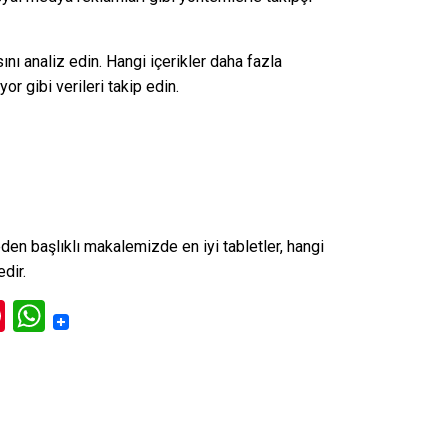
nı analiz edin. Hangi içerikler daha fazla
or gibi verileri takip edin.
eden
başlıklı makalemizde en iyi tabletler, hangi
edir.
ok
l
itter
Pinterest
WhatsApp