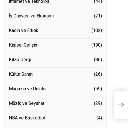
İnternet ve Teknoloji
(44)
İş Dünyası ve Ekonomi
(21)
Kadın ve Erkek
(102)
Kişisel Gelişim
(190)
Kitap Dergi
(86)
Kültür Sanat
(26)
Magazin ve Ünlüler
(59)
Ba
Müzik ve Seyahat
(29)
İ
NBA ve Basketbol
(4)