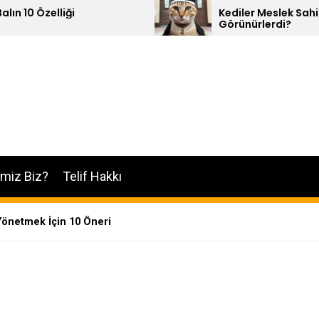
Kediler Meslek Sahibi Olsalar Nasıl
Görünürlerdi?
imiz Biz?
Telif Hakkı
 Yönetmek İçin 10 Öneri