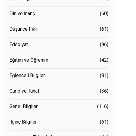
Din ve İnanç
(60)
Düşünce Fikir
(61)
Edebiyat
(96)
Eğitim ve Öğrenim
(42)
Eğlenceli Bilgiler
(81)
Garip ve Tuhaf
(36)
Genel Bilgiler
(116)
İlginç Bilgiler
(61)