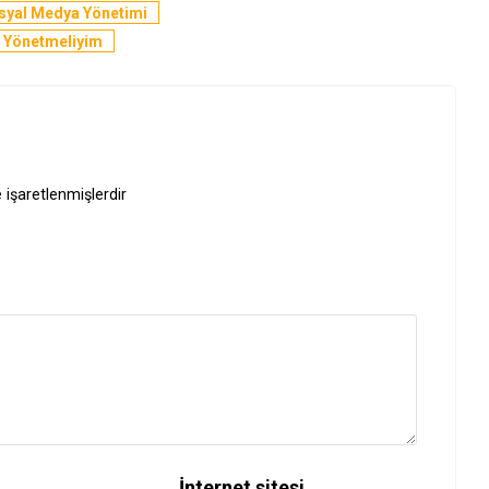
syal Medya Yönetimi
 Yönetmeliyim
e işaretlenmişlerdir
İnternet sitesi