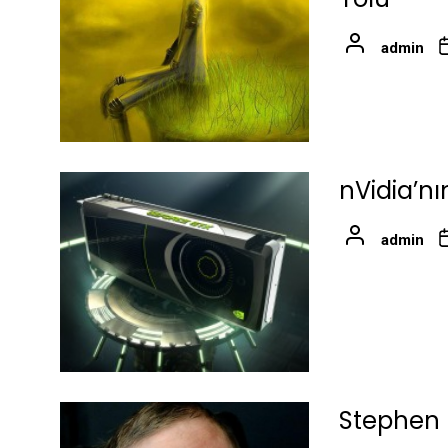
admin
nVidia’nı
admin
Stephen H