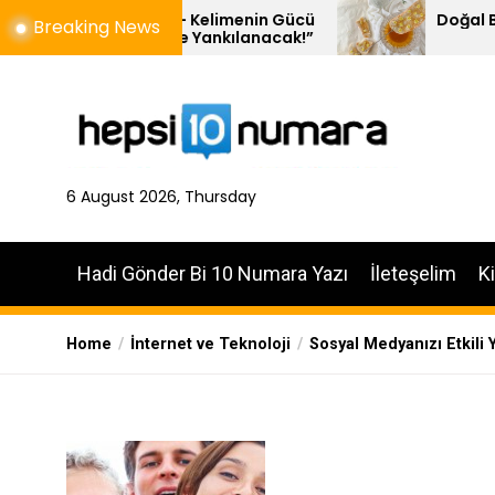
Skip
stival – Kelimenin Gücü
Doğal Balın 10 Özelliği
Breaking News
stein’de Yankılanacak!”
to
the
content
6 August 2026, Thursday
Hadi Gönder Bi 10 Numara Yazı
İleteşelim
K
Home
İnternet ve Teknoloji
Sosyal Medyanızı Etkili