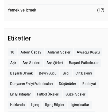
Yemek ve İçmek
(17)
Etiketler
10
Adem Özbay
Anlamlı Sözler
Ayşegül Kuşçu
Aşk
Aşk Sözleri
Aşk Şiirleri
Başarılı Futbolcular
Başarılı Olmak
Beyin Gücü
Bilgi
Cilt Bakımı
Dünyanın En Iyi Futbolcuları
Düşünürler
Edebiyat
En Iyi Kitaplar
Futbol Ülkeleri
Güzel Sözler
Hakkında
Ilginç
Ilginç Bilgiler
Ilginç Icatlar