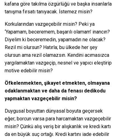
kafana göre takılma özgürlüğü ve başka insanlarla
tanışma fırsatı tanıyacak. İstemez misin?
Korkularından vazgeçebilir misin? Peki ya
‘Yapamam, beceremem, başarılı olamam’ inancın?
Diyelim ki beceremedin, yapamadın ne olacak?
Rezil mi olursun? Hatırla; bu ülkede her şey
olursun ama rezil olamazsın. Kendini acımasızca
yargılamaktan vazgeçip, nesnel ve yapıcı eleştirip
motive edebilir misin?
Öfkelenmekten, şikayet etmekten, olmayana
odaklanmaktan ve daha da fenası dedikodu
yapmaktan vazgeçebilir misin?
Duygusal boyuttan dünyasal boyuta geçersek
eğer; borcun varsa para harcamaktan vazgeçebilir
misin? Çünkü alış veriş bir alışkanlık ve kredi kartı
da en büyük suç ortağı. Kredi kartını iade edebilir