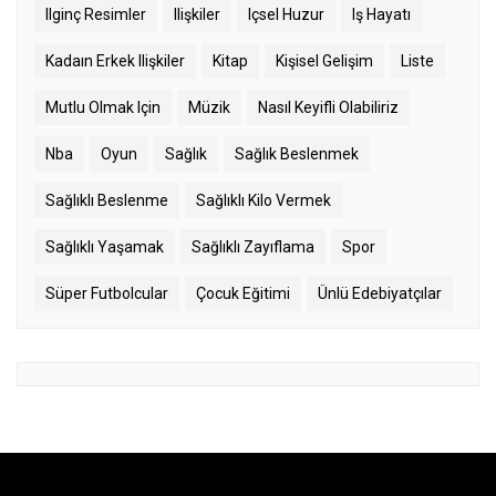
Ilginç Resimler
Ilişkiler
Içsel Huzur
Iş Hayatı
Kadaın Erkek Ilişkiler
Kitap
Kişisel Gelişim
Liste
Mutlu Olmak Için
Müzik
Nasıl Keyifli Olabiliriz
Nba
Oyun
Sağlık
Sağlık Beslenmek
Sağlıklı Beslenme
Sağlıklı Kilo Vermek
Sağlıklı Yaşamak
Sağlıklı Zayıflama
Spor
Süper Futbolcular
Çocuk Eğitimi
Ünlü Edebiyatçılar