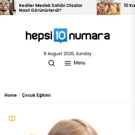
Skip
r
10 Kızılderili Kabilesi
to
the
content
9 August 2026, Sunday
Menu
Home
Çocuk Eğitimi