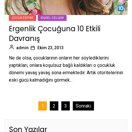
ÇOCUK EĞITIMI
KIŞISEL GELIŞIM
Ergenlik Çocuğuna 10 Etkili
Davranış
admin
Ekim 23, 2013
Ne de olsa, çocuklarının onların her söylediklerini
yaptıkları, onlara koşulsuz bağlı kaldıkları o çocukluk
dönemi yavaş yavaş sona ermektedir. Artık otoritelerinin
eski gücü kalmadığını görmek...
Yazı
1
2
3
Sonraki
sayfalaması
Son Yazılar