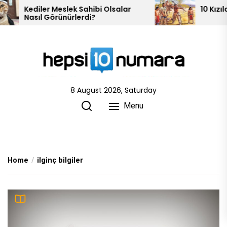
Skip
10 Kızılderili Kabilesi
to
the
content
8 August 2026, Saturday
Menu
Home
ilginç bilgiler