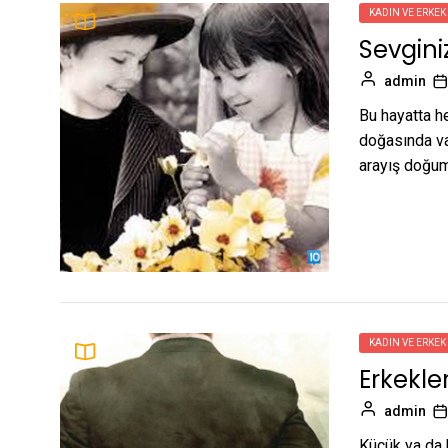
KADIN VE ERKEK
Sevginiz
admin
Bu hayatta h
doğasında var
arayış doğum
KADIN VE ERKEK
Erkekle
admin
Küçük ya da 