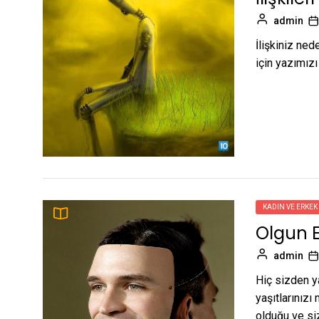
admin
İlişkiniz ned
için yazımızı
KADIN VE ERKEK
Olgun Er
admin
Hiç sizden y
yaşıtlarınızı
olduğu ve siz