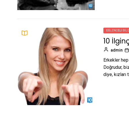
EĞLENCELI BILG
10 İlgin
admin
Erkekler hep 
Doğrudur, biz
diye, kızları 