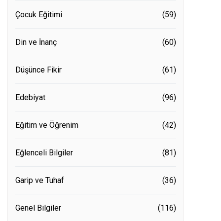
Çocuk Eğitimi
(59)
Din ve İnanç
(60)
Düşünce Fikir
(61)
Edebiyat
(96)
Eğitim ve Öğrenim
(42)
Eğlenceli Bilgiler
(81)
Garip ve Tuhaf
(36)
Genel Bilgiler
(116)