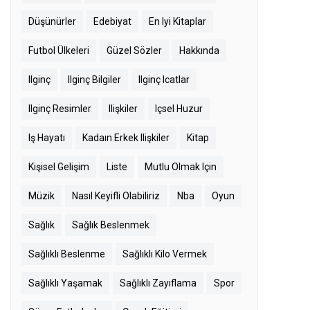
Düşünürler
Edebiyat
En Iyi Kitaplar
Futbol Ülkeleri
Güzel Sözler
Hakkında
Ilginç
Ilginç Bilgiler
Ilginç Icatlar
Ilginç Resimler
Ilişkiler
Içsel Huzur
Iş Hayatı
Kadaın Erkek Ilişkiler
Kitap
Kişisel Gelişim
Liste
Mutlu Olmak Için
Müzik
Nasıl Keyifli Olabiliriz
Nba
Oyun
Sağlık
Sağlık Beslenmek
Sağlıklı Beslenme
Sağlıklı Kilo Vermek
Sağlıklı Yaşamak
Sağlıklı Zayıflama
Spor