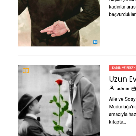
kadınlar aras
başvurdukları
KADIN VE ERKEK
Uzun Evl
admin
Aile ve Sosy
Müdürlüğü'nce
amacıyla hazı
kitapta...