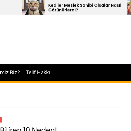
Kediler Meslek Sahibi Olsalar Nasıl
10 Kı
Görünürlerdi?
imiz Biz?
Telif Hakkı
ri Bitiren 10 Neden!