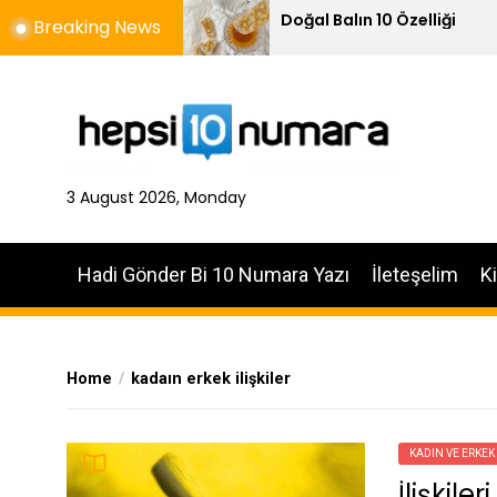
Skip
 Gücü
Doğal Balın 10 Özelliği
Breaking News
cak!”
to
the
content
3 August 2026, Monday
Hadi Gönder Bi 10 Numara Yazı
İleteşelim
K
Home
kadaın erkek ilişkiler
KADIN VE ERKEK
İlişkile