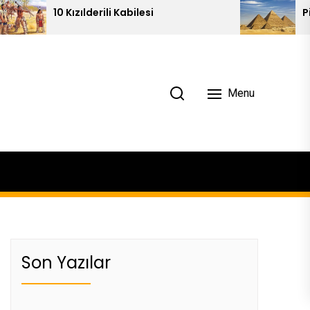
zılderili Kabilesi
Piramitlerin 10 İlg
Menu
Son Yazılar