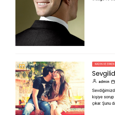
KADIN VE ERKEK
Sevgili
admin
Sevdiğimizde
kişiye sorup 
çıkar. Şunu d