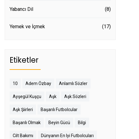
Yabancı Dil
(8)
Yemek ve İçmek
(17)
Etiketler
10
Adem Özbay
Anlamlı Sözler
Ayşegül Kuşçu
Aşk
Aşk Sözleri
Aşk Şiirleri
Başarılı Futbolcular
Başarılı Olmak
Beyin Gücü
Bilgi
Cilt Bakımı
Dünyanın En Iyi Futbolcuları