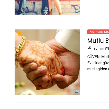
KADIN VE ERKEK
Mutlu Ev
admin
GÜVEN: Mutlu 
Evlilikler g
mutlu giden e