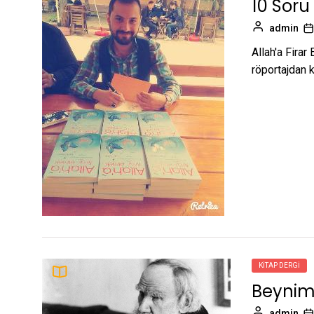
10 Soru 
admin
Allah'a Firar
röportajdan ke
KITAP DERGI
Beynimi
admin