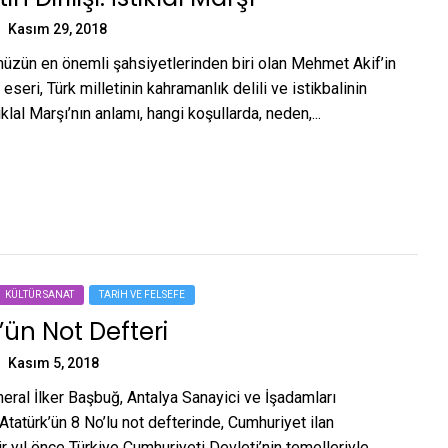
Kasım 29, 2018
ümüzün en önemli şahsiyetlerinden biri olan Mehmet Akif’in
 eseri, Türk milletinin kahramanlık delili ve istikbalinin
iklal Marşı’nın anlamı, hangi koşullarda, neden,...
KÜLTÜR SANAT
TARIH VE FELSEFE
’ün Not Defteri
Kasım 5, 2018
eral İlker Başbuğ, Antalya Sanayici ve İşadamları
tatürk’ün 8 No’lu not defterinde, Cumhuriyet ilan
 yıl önce Türkiye Cumhuriyeti Devleti’nin temelleriyle