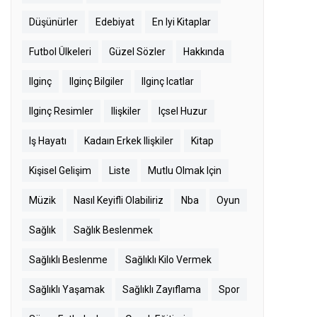
Düşünürler
Edebiyat
En Iyi Kitaplar
Futbol Ülkeleri
Güzel Sözler
Hakkında
Ilginç
Ilginç Bilgiler
Ilginç Icatlar
Ilginç Resimler
Ilişkiler
Içsel Huzur
Iş Hayatı
Kadaın Erkek Ilişkiler
Kitap
Kişisel Gelişim
Liste
Mutlu Olmak Için
Müzik
Nasıl Keyifli Olabiliriz
Nba
Oyun
Sağlık
Sağlık Beslenmek
Sağlıklı Beslenme
Sağlıklı Kilo Vermek
Sağlıklı Yaşamak
Sağlıklı Zayıflama
Spor