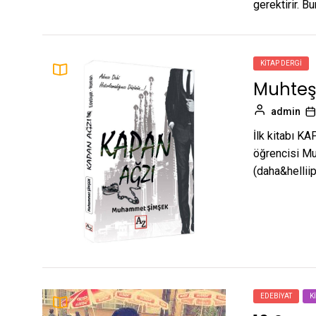
gerektirir. B
KITAP DERGI
Muhteşe
admin
İlk kitabı KA
öğrencisi Mu
(daha&helliip
EDEBIYAT
K