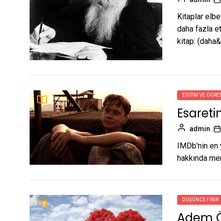
Kitaplar elbe
daha fazla et
kitap: (daha&h
EĞITIM VE ÖĞRE
Esaretin
admin
IMDb'nin en 
hakkında mera
DÜŞÜNCE FIKIR
Adem Ö