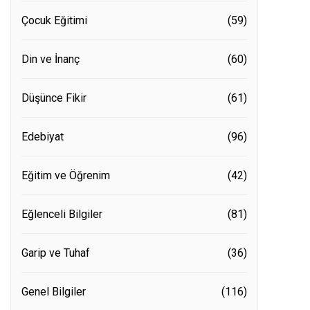
Çocuk Eğitimi
(59)
Din ve İnanç
(60)
Düşünce Fikir
(61)
Edebiyat
(96)
Eğitim ve Öğrenim
(42)
Eğlenceli Bilgiler
(81)
Garip ve Tuhaf
(36)
Genel Bilgiler
(116)