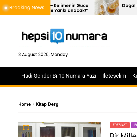
Skip
ival – Kelimenin Gücü
Doğal Balın 10 Özelliği
Breaking News
ein’de Yankılanacak!”
to
the
content
3 August 2026, Monday
Hadi Gönder Bi 10 Numara Yazı
İleteşelim
K
Home
Kitap Dergi
EDEBIYAT
E
Bir Mille