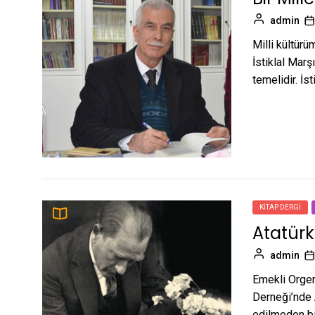
admin
Milli kültür
İstiklal Marşı
temelidir. İst
KITAP DERGI
Atatürk
admin
Emekli Orgen
Derneği’nde A
edilmeden bir