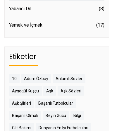
Yabancı Dil
(8)
Yemek ve İçmek
(17)
Etiketler
10
Adem Özbay
Anlamlı Sözler
Ayşegül Kuşçu
Aşk
Aşk Sözleri
Aşk Şiirleri
Başarılı Futbolcular
Başarılı Olmak
Beyin Gücü
Bilgi
Cilt Bakımı
Dünyanın En Iyi Futbolcuları