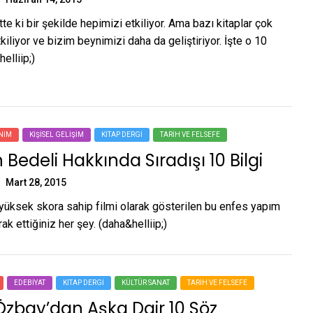
tte ki bir şekilde hepimizi etkiliyor. Ama bazı kitaplar çok
kiliyor ve bizim beynimizi daha da geliştiriyor. İşte o 10
elliip;)
NIM
KIŞISEL GELIŞIM
KITAP DERGI
TARIH VE FELSEFE
 Bedeli Hakkında Sıradışı 10 Bilgi
Mart 28, 2015
yüksek skora sahip filmi olarak gösterilen bu enfes yapım
k ettiğiniz her şey. (daha&helliip;)
EDEBIYAT
KITAP DERGI
KÜLTÜR SANAT
TARIH VE FELSEFE
zbay’dan Aşka Dair 10 Söz