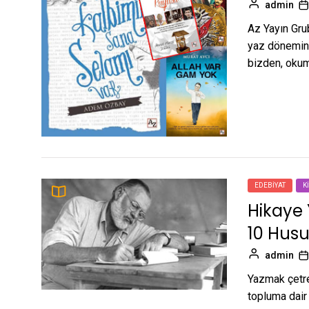
admin
Az Yayın Grub
yaz dönemind
bizden, okum
EDEBIYAT
K
Hikaye 
10 Husu
admin
Yazmak çetref
topluma dair 