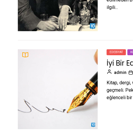
ilgili...
EDEBIYAT
K
İyi Bir 
admin
Kitap, dergi,
geçmeli. Peki
eğlenceli bir y