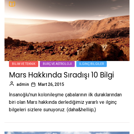
BILIM VE TEKNIK
BURÇ VE ASTROLOJI
İLGINÇ BILGILER
Mars Hakkında Sıradışı 10 Bilgi
admin
Mart 26, 2015
İnsanoğlu'nun kolonileşme çabalarının ilk duraklarından
biri olan Mars hakkında derlediğimiz yararlı ve ilginç
bilgeleri sizlere sunuyoruz. (daha&helliip;)