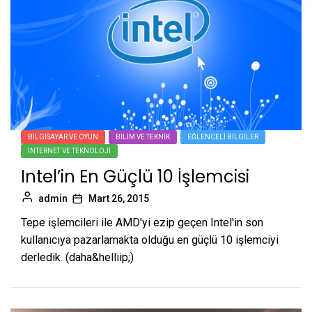
BILGISAYAR VE OYUN
BILIM VE TEKNIK
EĞLENCELI BILGILER
İNTERNET VE TEKNOLOJI
Intel’in En Güçlü 10 İşlemcisi
admin
Mart 26, 2015
Tepe işlemcileri ile AMD'yi ezip geçen Intel'in son
kullanıcıya pazarlamakta olduğu en güçlü 10 işlemciyi
derledik. (daha&helliip;)