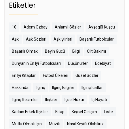
Etiketler
10
Adem Özbay
Anlamlı Sözler
Ayşegül Kuşçu
Aşk
Aşk Sözleri
Aşk Şiirleri
Başarılı Futbolcular
Başarılı Olmak
Beyin Gücü
Bilgi
Cilt Bakımı
Dünyanın En Iyi Futbolcuları
Düşünürler
Edebiyat
En Iyi Kitaplar
Futbol Ülkeleri
Güzel Sözler
Hakkında
Ilginç
Ilginç Bilgiler
Ilginç Icatlar
Ilginç Resimler
Ilişkiler
Içsel Huzur
Iş Hayatı
Kadaın Erkek Ilişkiler
Kitap
Kişisel Gelişim
Liste
Mutlu Olmak Için
Müzik
Nasıl Keyifli Olabiliriz