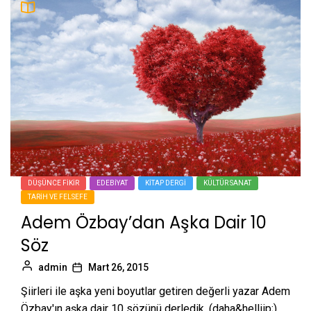
DÜŞÜNCE FIKIR
EDEBIYAT
KITAP DERGI
KÜLTÜR SANAT
TARIH VE FELSEFE
Adem Özbay’dan Aşka Dair 10
Söz
admin
Mart 26, 2015
Şiirleri ile aşka yeni boyutlar getiren değerli yazar Adem
Özbay'ın aşka dair 10 sözünü derledik. (daha&helliip;)