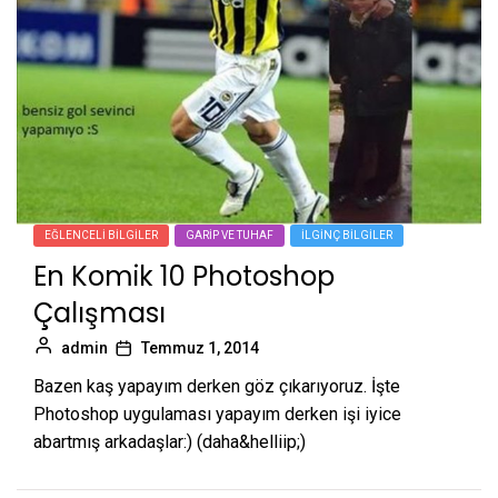
EĞLENCELI BILGILER
GARIP VE TUHAF
İLGINÇ BILGILER
En Komik 10 Photoshop
Çalışması
admin
Temmuz 1, 2014
Bazen kaş yapayım derken göz çıkarıyoruz. İşte
Photoshop uygulaması yapayım derken işi iyice
abartmış arkadaşlar:) (daha&helliip;)