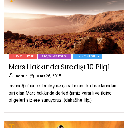
BILIM VE TEKNIK
BURÇ VE ASTROLOJI
İLGINÇ BILGILER
Mars Hakkında Sıradışı 10 Bilgi
admin
Mart 26, 2015
İnsanoğlu'nun kolonileşme çabalarının ilk duraklarından
biri olan Mars hakkında derlediğimiz yararlı ve ilginç
bilgeleri sizlere sunuyoruz. (daha&helliip;)