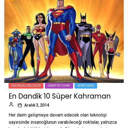
EĞLENCELI BILGILER
GARIP VE TUHAF
KITAP DERGI
En Dandik 10 Süper Kahraman
Aralık 3, 2014
Her daim gelişmeye devam edecek olan teknoloji
sayesinde insanoğlunun varabileceği noktalar, yalnızca