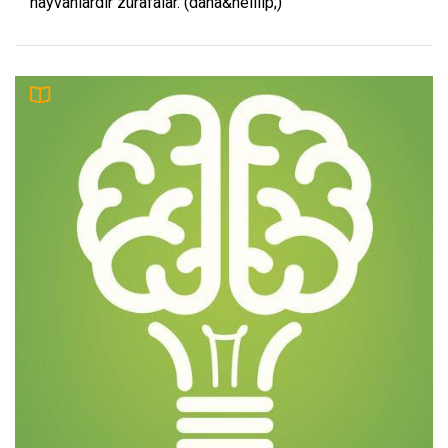
hayvanlardır zürafalar. (daha&helliip;)