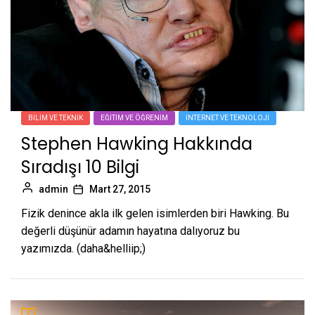
BILIM VE TEKNIK
EĞITIM VE ÖĞRENIM
İNTERNET VE TEKNOLOJI
Stephen Hawking Hakkında
Sıradışı 10 Bilgi
admin
Mart 27, 2015
Fizik denince akla ilk gelen isimlerden biri Hawking. Bu
değerli düşünür adamın hayatına dalıyoruz bu
yazımızda. (daha&helliip;)