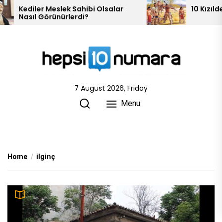
Skip
10 Kızılderili Kabilesi
to
the
content
7 August 2026, Friday
Menu
Home
ilginç