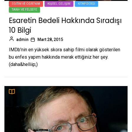
EĞITIM VE ÖĞRENIM
KIŞISEL GELIŞIM
KITAP DERGI
TARIH VE FELSEFE
Esaretin Bedeli Hakkında Sıradışı
10 Bilgi
admin
Mart 28, 2015
IMDb'nin en yüksek skora sahip filmi olarak gösterilen
bu enfes yapım hakkında merak ettiğiniz her şey.
(daha&helliip;)