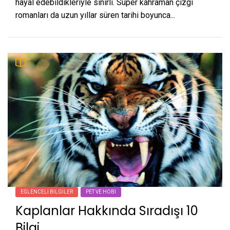
hayal edebildikleriyle sınırlı. Süper kahraman çizgi
romanları da uzun yıllar süren tarihi boyunca...
EĞLENCELI BILGILER
PET VE HOBI
Kaplanlar Hakkında Sıradışı 10
Bilgi