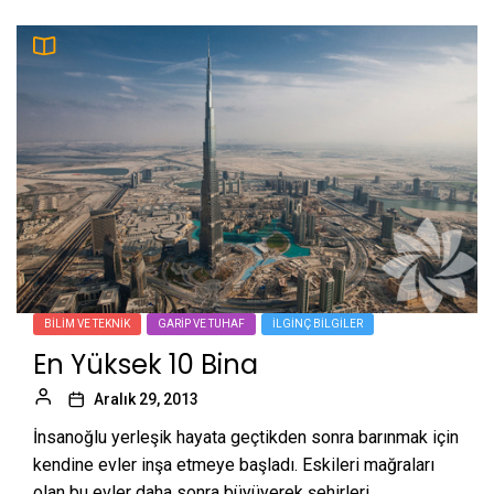
BILIM VE TEKNIK
GARIP VE TUHAF
İLGINÇ BILGILER
En Yüksek 10 Bina
Aralık 29, 2013
İnsanoğlu yerleşik hayata geçtikden sonra barınmak için
kendine evler inşa etmeye başladı. Eskileri mağraları
olan bu evler daha sonra büyüyerek şehirleri