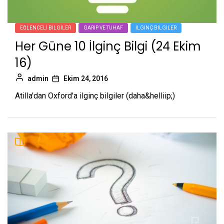
EĞLENCELI BILGILER
GARIP VE TUHAF
İLGINÇ BILGILER
Her Güne 10 İlginç Bilgi (24 Ekim
16)
admin
Ekim 24, 2016
Atilla'dan Oxford'a ilginç bilgiler (daha&helliip;)