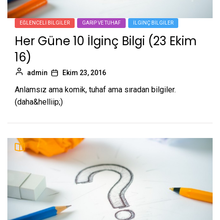
EĞLENCELI BILGILER
GARIP VE TUHAF
İLGINÇ BILGILER
Her Güne 10 İlginç Bilgi (23 Ekim
16)
admin
Ekim 23, 2016
Anlamsız ama komik, tuhaf ama sıradan bilgiler.
(daha&helliip;)