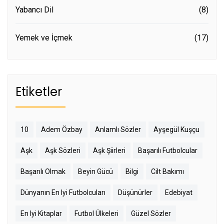
Yabancı Dil
(8)
Yemek ve İçmek
(17)
Etiketler
10
Adem Özbay
Anlamlı Sözler
Ayşegül Kuşçu
Aşk
Aşk Sözleri
Aşk Şiirleri
Başarılı Futbolcular
Başarılı Olmak
Beyin Gücü
Bilgi
Cilt Bakımı
Dünyanın En Iyi Futbolcuları
Düşünürler
Edebiyat
En Iyi Kitaplar
Futbol Ülkeleri
Güzel Sözler