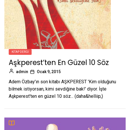
KITAP DERGI
Aşkperest’ten En Güzel 10 Söz
admin
Ocak 9, 2015
Adem Özbay'ın son kitabı AŞKPEREST 'Kim olduğunu
bilmek istiyorsan, kimi sevdiğine bak!' diyor. İşte
Aşkperest'ten en güzel 10 söz... (daha&helliip;)