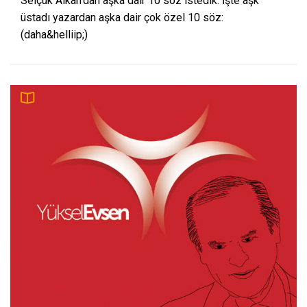
Selçuk Alkan'dan aşka dair 10 söz istedik. İşte aşk
üstadı yazardan aşka dair çok özel 10 söz:
(daha&helliip;)