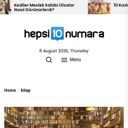
Skip
 Olsalar
10 Kızılderili Kabilesi
to
the
content
6 August 2026, Thursday
Menu
Home
kitap