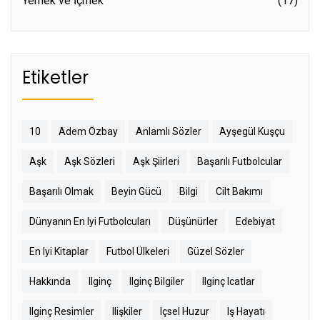
Yemek ve İçmek
(17)
Etiketler
10
Adem Özbay
Anlamlı Sözler
Ayşegül Kuşçu
Aşk
Aşk Sözleri
Aşk Şiirleri
Başarılı Futbolcular
Başarılı Olmak
Beyin Gücü
Bilgi
Cilt Bakımı
Dünyanın En Iyi Futbolcuları
Düşünürler
Edebiyat
En Iyi Kitaplar
Futbol Ülkeleri
Güzel Sözler
Hakkında
Ilginç
Ilginç Bilgiler
Ilginç Icatlar
Ilginç Resimler
Ilişkiler
Içsel Huzur
Iş Hayatı