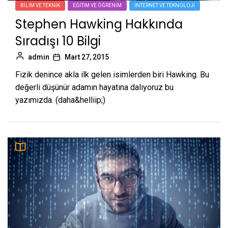
BILIM VE TEKNIK
EĞITIM VE ÖĞRENIM
İNTERNET VE TEKNOLOJI
Stephen Hawking Hakkında
Sıradışı 10 Bilgi
admin
Mart 27, 2015
Fizik denince akla ilk gelen isimlerden biri Hawking. Bu
değerli düşünür adamın hayatına dalıyoruz bu
yazımızda. (daha&helliip;)