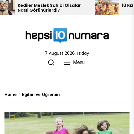
Skip
10 Kızılderili Kabilesi
to
the
content
7 August 2026, Friday
Menu
Home
Eğitim ve Öğrenim