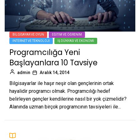
BILGISAYAR VE OYUN
EĞITIM VE ÖĞRENIM
İNTERNET VE TEKNOLOJI
İŞ DÜNYASI VE EKONOMI
Programcılığa Yeni
Başlayanlara 10 Tavsiye
admin
Aralık 14, 2014
Bilgisayarlar ile haşır neşir olan gençlerinin ortak
hayalidir programcı olmak. Programcılığı hedef
belirleyen gençler kendilerine nasıl bir yok çizmelidir?
Alanında uzman birçok programcının tavsiyeleri ile...