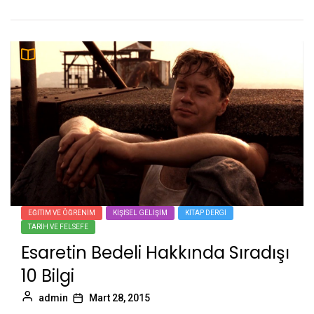
EĞITIM VE ÖĞRENIM
KIŞISEL GELIŞIM
KITAP DERGI
TARIH VE FELSEFE
Esaretin Bedeli Hakkında Sıradışı
10 Bilgi
admin
Mart 28, 2015