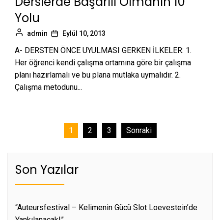
Derslerde Başarılı Olmanın 10
Yolu
admin
Eylül 10, 2013
A- DERSTEN ÖNCE UYULMASI GERKEN İLKELER: 1.
Her öğrenci kendi çalışma ortamına göre bir çalışma
planı hazırlamalı ve bu plana mutlaka uymalıdır. 2.
Çalışma metodunu...
Yazı
1
2
3
Sonraki
sayfalaması
Son Yazılar
“Auteursfestival – Kelimenin Gücü Slot Loevestein’de
Yankılanacak!”