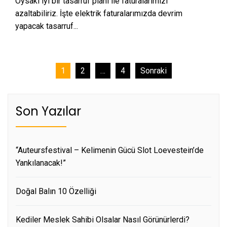
Oysaki iyi bir tasarruf planı ile faturalarımızı
azaltabiliriz. İşte elektrik faturalarımızda devrim
yapacak tasarruf...
Yazı
1
2
…
4
Sonraki
sayfalaması
Son Yazılar
“Auteursfestival – Kelimenin Gücü Slot Loevestein’de
Yankılanacak!”
Doğal Balın 10 Özelliği
Kediler Meslek Sahibi Olsalar Nasıl Görünürlerdi?