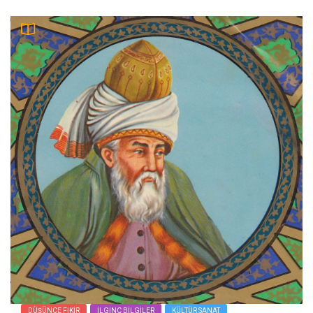
DÜŞÜNCE FIKIR
İLGINÇ BILGILER
KÜLTÜR SANAT