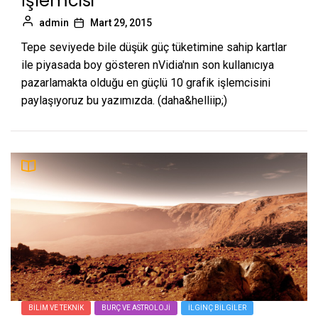
İşlemcisi
admin
Mart 29, 2015
Tepe seviyede bile düşük güç tüketimine sahip kartlar
ile piyasada boy gösteren nVidia'nın son kullanıcıya
pazarlamakta olduğu en güçlü 10 grafik işlemcisini
paylaşıyoruz bu yazımızda. (daha&helliip;)
BILIM VE TEKNIK
BURÇ VE ASTROLOJI
İLGINÇ BILGILER