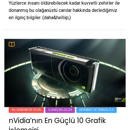
Yüzlerce insanı öldürebilecek kadar kuvvetli zehirler ile
donanmış bu olağanüstü canılar hakkında derlediğimiz
en ilginç bilgiler. (daha&helliip;)
BILGISAYAR VE OYUN
İLGINÇ BILGILER
İNTERNET VE TEKNOLOJI
nVidia’nın En Güçlü 10 Grafik