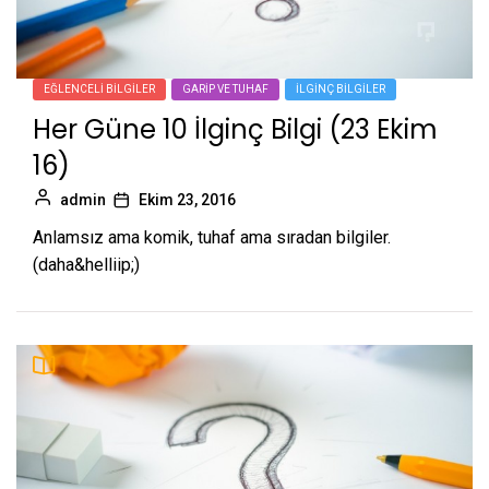
EĞLENCELI BILGILER
GARIP VE TUHAF
İLGINÇ BILGILER
Her Güne 10 İlginç Bilgi (23 Ekim
16)
admin
Ekim 23, 2016
Anlamsız ama komik, tuhaf ama sıradan bilgiler.
(daha&helliip;)