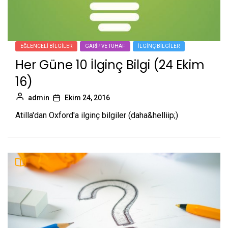
EĞLENCELI BILGILER
GARIP VE TUHAF
İLGINÇ BILGILER
Her Güne 10 İlginç Bilgi (24 Ekim
16)
admin
Ekim 24, 2016
Atilla'dan Oxford'a ilginç bilgiler (daha&helliip;)