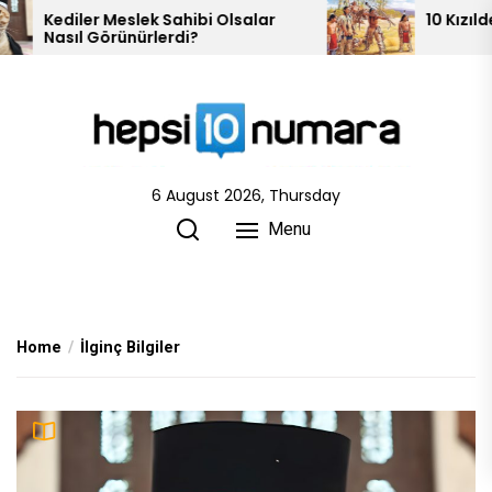
Skip
r
10 Kızılderili Kabilesi
to
the
content
6 August 2026, Thursday
Menu
Home
İlginç Bilgiler