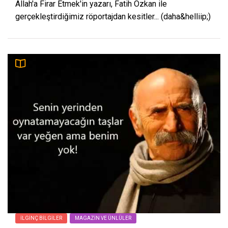
Allah'a Firar Etmek'in yazarı, Fatih Özkan ile
gerçekleştirdiğimiz röportajdan kesitler... (daha&helliip;)
İLGINÇ BILGILER
MAGAZIN VE ÜNLÜLER