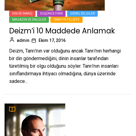
DIN VE İNANÇ
DÜŞÜNCE FIKIR
GENEL BILGILER
MAGAZIN VE ÜNLÜLER
TARIH VE FELSEFE
Deizm’i 10 Maddede Anlamak
admin
Ekim 17, 2016
Deizm, Tanrı'nın var olduğunu ancak Tanrı'nın herhangi
bir din göndermediğini, dinin insanlar tarafından
türetilmiş bir olgu olduğunu söyler. Tanrı'nın insanları
sınıflandırmaya ihtiyacı olmadığına, dünya üzerinde
sadece...