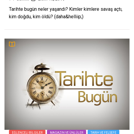
Tarihte bugün neler yaşandı? Kimler kimlere savaş açtı,
kim doğdu, kim öldü? (daha&helliip;)
EĞLENCELI BILGILER
MAGAZIN VE ÜNLÜLER
TARIH VE FELSEFE