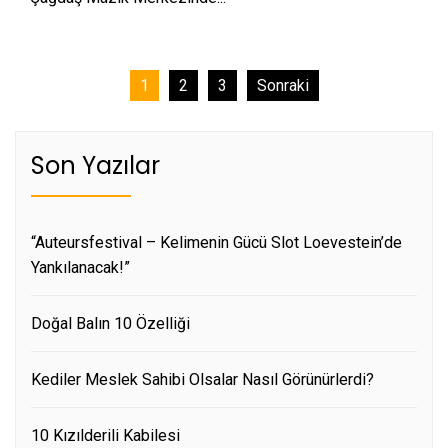
Yazı
1
2
3
Sonraki
sayfalaması
Son Yazılar
“Auteursfestival – Kelimenin Gücü Slot Loevestein’de
Yankılanacak!”
Doğal Balın 10 Özelliği
Kediler Meslek Sahibi Olsalar Nasıl Görünürlerdi?
10 Kızılderili Kabilesi