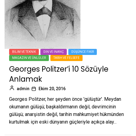
BILIM VE TEKNIK
DIN VE İNANÇ
DÜŞÜNCE FIKIR
MAGAZIN VE ÜNLÜLER
TARIH VE FELSEFE
Georges Politzer’i 10 Sözüyle
Anlamak
admin
Ekim 20, 2016
Georges Politzer, her şeyden önce 'gülüştür'. Meydan
okumanın gülüşü; başkaldırmanın değil, devrimcinin
gülüşü; anarşistin değil, tarihin mahkumiyet hükmünden
kurtulmak için eski dünyanın güçleriyle açıkça alay...