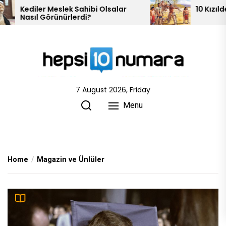
Skip
r
10 Kızılderili Kabilesi
to
the
content
7 August 2026, Friday
Menu
Home
Magazin ve Ünlüler