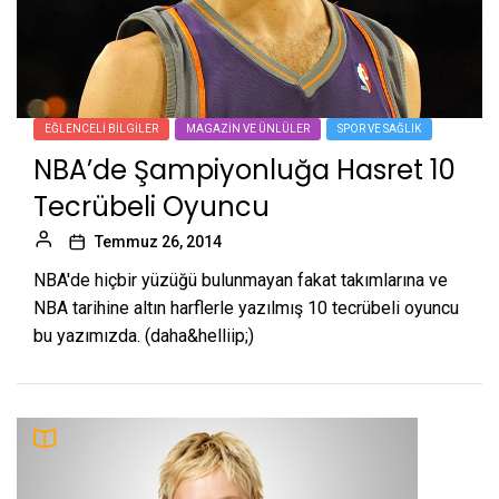
EĞLENCELI BILGILER
MAGAZIN VE ÜNLÜLER
SPOR VE SAĞLIK
NBA’de Şampiyonluğa Hasret 10
Tecrübeli Oyuncu
Temmuz 26, 2014
NBA'de hiçbir yüzüğü bulunmayan fakat takımlarına ve
NBA tarihine altın harflerle yazılmış 10 tecrübeli oyuncu
bu yazımızda. (daha&helliip;)