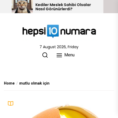
Skip
iler Meslek Sahibi Olsalar
10 Kızılderili Kabi
ıl Görünürlerdi?
to
the
content
7 August 2026, Friday
Menu
Home
mutlu olmak için