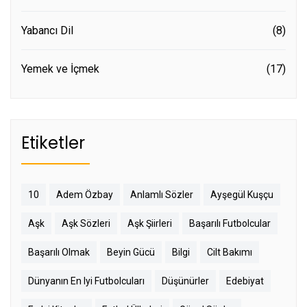
Yabancı Dil
(8)
Yemek ve İçmek
(17)
Etiketler
10
Adem Özbay
Anlamlı Sözler
Ayşegül Kuşçu
Aşk
Aşk Sözleri
Aşk Şiirleri
Başarılı Futbolcular
Başarılı Olmak
Beyin Gücü
Bilgi
Cilt Bakımı
Dünyanın En Iyi Futbolcuları
Düşünürler
Edebiyat