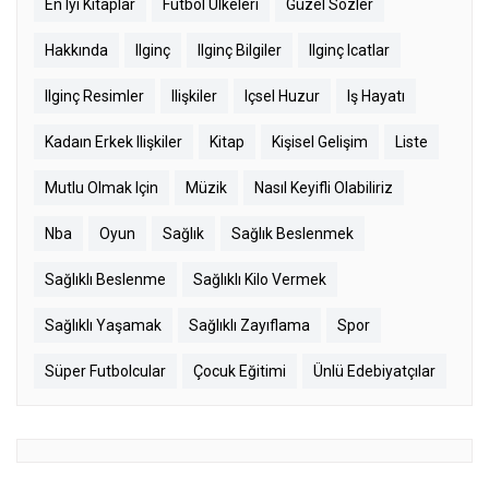
En Iyi Kitaplar
Futbol Ülkeleri
Güzel Sözler
Hakkında
Ilginç
Ilginç Bilgiler
Ilginç Icatlar
Ilginç Resimler
Ilişkiler
Içsel Huzur
Iş Hayatı
Kadaın Erkek Ilişkiler
Kitap
Kişisel Gelişim
Liste
Mutlu Olmak Için
Müzik
Nasıl Keyifli Olabiliriz
Nba
Oyun
Sağlık
Sağlık Beslenmek
Sağlıklı Beslenme
Sağlıklı Kilo Vermek
Sağlıklı Yaşamak
Sağlıklı Zayıflama
Spor
Süper Futbolcular
Çocuk Eğitimi
Ünlü Edebiyatçılar