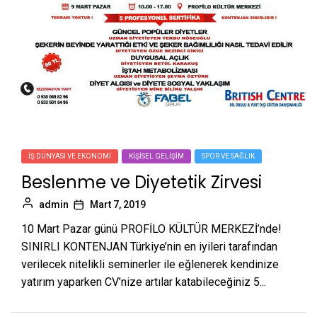
İŞ DÜNYASI VE EKONOMI
KIŞISEL GELIŞIM
SPOR VE SAĞLIK
Beslenme ve Diyetetik Zirvesi
admin
Mart 7, 2019
10 Mart Pazar günü PROFİLO KÜLTÜR MERKEZİ’nde!
SINIRLI KONTENJAN Türkiye’nin en iyileri tarafından
verilecek nitelikli seminerler ile eğlenerek kendinize
yatırım yaparken CV’nize artılar katabileceğiniz 5...