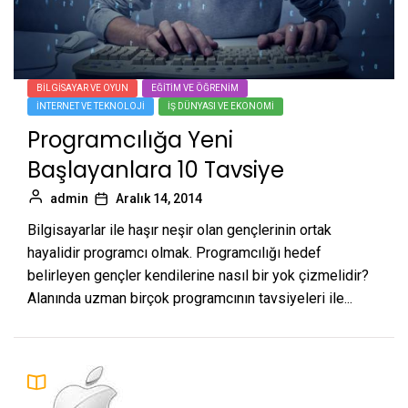
BILGISAYAR VE OYUN
EĞITIM VE ÖĞRENIM
İNTERNET VE TEKNOLOJI
İŞ DÜNYASI VE EKONOMI
Programcılığa Yeni
Başlayanlara 10 Tavsiye
admin
Aralık 14, 2014
Bilgisayarlar ile haşır neşir olan gençlerinin ortak
hayalidir programcı olmak. Programcılığı hedef
belirleyen gençler kendilerine nasıl bir yok çizmelidir?
Alanında uzman birçok programcının tavsiyeleri ile...