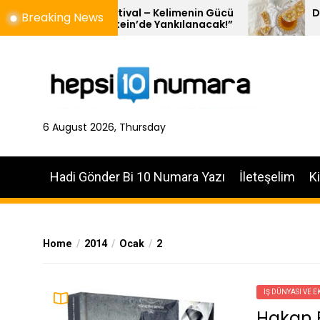
Skip
uteursfestival – Kelimenin Gücü
Doğal Balın 10 
Breaking News
ot Loevestein’de Yankılanacak!”
to
the
content
6 August 2026, Thursday
Hadi Gönder Bi 10 Numara Yazı
İleteşelim
K
Home
2014
Ocak
2
İŞ DÜNYASI VE 
Hakan Bi