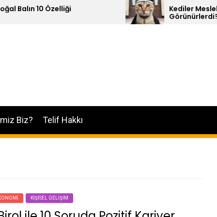
Özelliği
Kediler Meslek Sahibi Olsal
Görünürlerdi?
imiz Biz?
Telif Hakkı
EKONOMI
KIŞISEL GELIŞIM
rol ile 10 Soruda Pozitif Kariyer