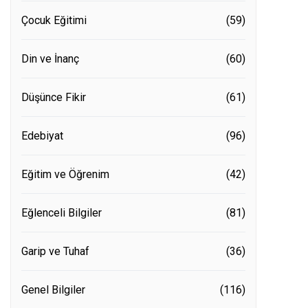
Çocuk Eğitimi
(59)
Din ve İnanç
(60)
Düşünce Fikir
(61)
Edebiyat
(96)
Eğitim ve Öğrenim
(42)
Eğlenceli Bilgiler
(81)
Garip ve Tuhaf
(36)
Genel Bilgiler
(116)