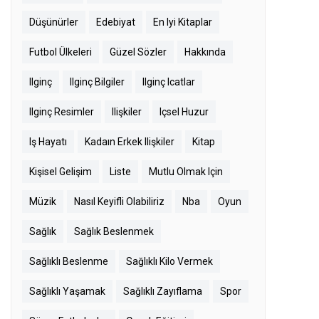
Düşünürler
Edebiyat
En Iyi Kitaplar
Futbol Ülkeleri
Güzel Sözler
Hakkında
Ilginç
Ilginç Bilgiler
Ilginç Icatlar
Ilginç Resimler
Ilişkiler
Içsel Huzur
Iş Hayatı
Kadaın Erkek Ilişkiler
Kitap
Kişisel Gelişim
Liste
Mutlu Olmak Için
Müzik
Nasıl Keyifli Olabiliriz
Nba
Oyun
Sağlık
Sağlık Beslenmek
Sağlıklı Beslenme
Sağlıklı Kilo Vermek
Sağlıklı Yaşamak
Sağlıklı Zayıflama
Spor