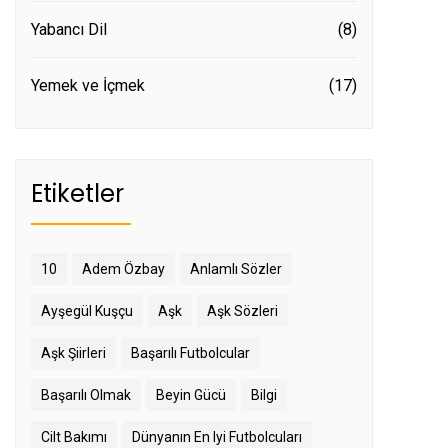
Yabancı Dil
(8)
Yemek ve İçmek
(17)
Etiketler
10
Adem Özbay
Anlamlı Sözler
Ayşegül Kuşçu
Aşk
Aşk Sözleri
Aşk Şiirleri
Başarılı Futbolcular
Başarılı Olmak
Beyin Gücü
Bilgi
Cilt Bakımı
Dünyanın En Iyi Futbolcuları