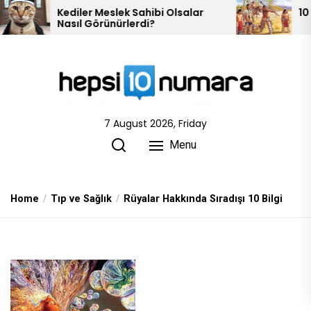
Skip
r Meslek Sahibi Olsalar
10 Kızılderili Kabiles
 Görünürlerdi?
to
the
content
7 August 2026, Friday
Menu
Home
Tıp ve Sağlık
Rüyalar Hakkında Sıradışı 10 Bilgi