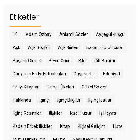
Etiketler
10
Adem Özbay
Anlamlı Sözler
Ayşegül Kuşçu
Aşk
Aşk Sözleri
Aşk Şiirleri
Başarılı Futbolcular
Başarılı Olmak
Beyin Gücü
Bilgi
Cilt Bakımı
Dünyanın En Iyi Futbolcuları
Düşünürler
Edebiyat
En Iyi Kitaplar
Futbol Ülkeleri
Güzel Sözler
Hakkında
Ilginç
Ilginç Bilgiler
Ilginç Icatlar
Ilginç Resimler
Ilişkiler
Içsel Huzur
Iş Hayatı
Kadaın Erkek Ilişkiler
Kitap
Kişisel Gelişim
Liste
Mutlu Olmak Için
Müzik
Nasıl Keyifli Olabiliriz