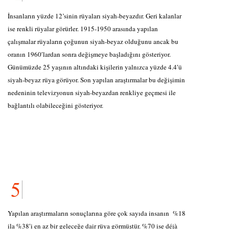
İnsanların yüzde 12’sinin rüyaları siyah-beyazdır. Geri kalanlar
ise renkli rüyalar görürler. 1915-1950 arasında yapılan
çalışmalar rüyaların çoğunun siyah-beyaz olduğunu ancak bu
oranın 1960′lardan sonra değişmeye başladığını gösteriyor.
Günümüzde 25 yaşının altındaki kişilerin yalnızca yüzde 4.4′ü
siyah-beyaz rüya görüyor. Son yapılan araştırmalar bu değişimin
nedeninin televizyonun siyah-beyazdan renkliye geçmesi ile
bağlantılı olabileceğini gösteriyor.
Yapılan araştırmaların sonuçlarına göre çok sayıda insanın %18
ila %38′i en az bir geleceğe dair rüya görmüştür. %70 ise déjà