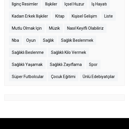
Ilginç Resimler
Ilişkiler
Içsel Huzur
Iş Hayatı
Kadaın Erkek Ilişkiler
Kitap
Kişisel Gelişim
Liste
Mutlu Olmak Için
Müzik
Nasıl Keyifli Olabiliriz
Nba
Oyun
Sağlık
Sağlık Beslenmek
Sağlıklı Beslenme
Sağlıklı Kilo Vermek
Sağlıklı Yaşamak
Sağlıklı Zayıflama
Spor
Süper Futbolcular
Çocuk Eğitimi
Ünlü Edebiyatçılar