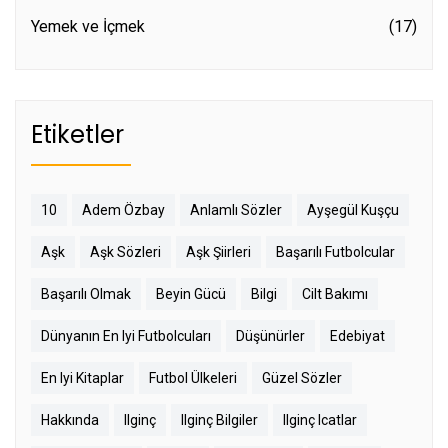
Yemek ve İçmek
(17)
Etiketler
10
Adem Özbay
Anlamlı Sözler
Ayşegül Kuşçu
Aşk
Aşk Sözleri
Aşk Şiirleri
Başarılı Futbolcular
Başarılı Olmak
Beyin Gücü
Bilgi
Cilt Bakımı
Dünyanın En Iyi Futbolcuları
Düşünürler
Edebiyat
En Iyi Kitaplar
Futbol Ülkeleri
Güzel Sözler
Hakkında
Ilginç
Ilginç Bilgiler
Ilginç Icatlar