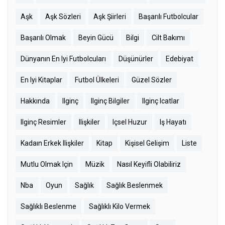
Aşk
Aşk Sözleri
Aşk Şiirleri
Başarılı Futbolcular
Başarılı Olmak
Beyin Gücü
Bilgi
Cilt Bakımı
Dünyanın En Iyi Futbolcuları
Düşünürler
Edebiyat
En Iyi Kitaplar
Futbol Ülkeleri
Güzel Sözler
Hakkında
Ilginç
Ilginç Bilgiler
Ilginç Icatlar
Ilginç Resimler
Ilişkiler
Içsel Huzur
Iş Hayatı
Kadaın Erkek Ilişkiler
Kitap
Kişisel Gelişim
Liste
Mutlu Olmak Için
Müzik
Nasıl Keyifli Olabiliriz
Nba
Oyun
Sağlık
Sağlık Beslenmek
Sağlıklı Beslenme
Sağlıklı Kilo Vermek