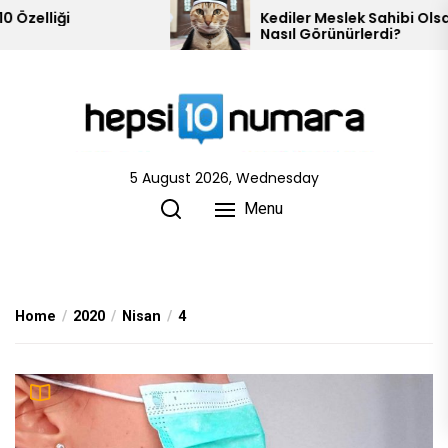
Skip
liği
Kediler Meslek Sahibi Olsalar
Nasıl Görünürlerdi?
to
the
content
5 August 2026, Wednesday
Menu
Home
2020
Nisan
4