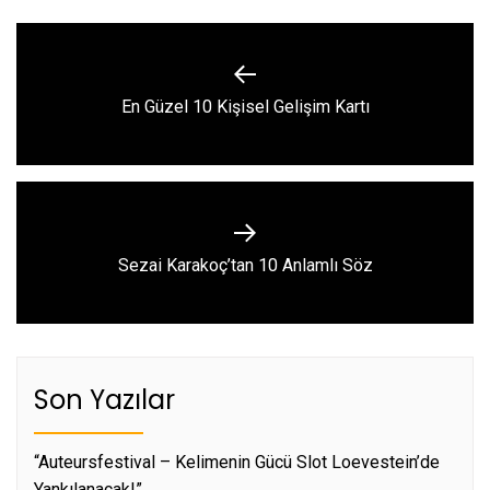
Yazı
gezinmesi
Previous
En Güzel 10 Kişisel Gelişim Kartı
post:
Next
Sezai Karakoç’tan 10 Anlamlı Söz
post:
Son Yazılar
“Auteursfestival – Kelimenin Gücü Slot Loevestein’de
Yankılanacak!”