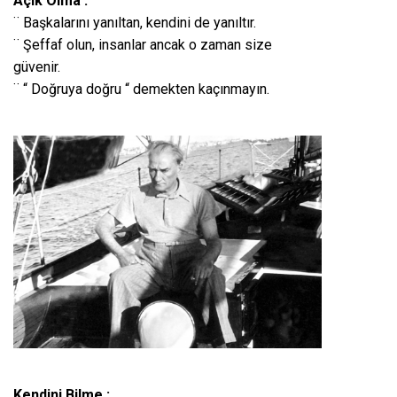
Açık Olma :
¨ Başkalarını yanıltan, kendini de yanıltır.
¨ Şeffaf olun, insanlar ancak o zaman size
güvenir.
¨ “ Doğruya doğru “ demekten kaçınmayın.
Kendini Bilme :