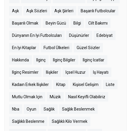
Aşk
Aşk Sözleri
Aşk Şiirleri
Başarılı Futbolcular
Başarılı Olmak
Beyin Gücü
Bilgi
Cilt Bakımı
Dünyanın En Iyi Futbolcuları
Düşünürler
Edebiyat
En Iyi Kitaplar
Futbol Ülkeleri
Güzel Sözler
Hakkında
Ilginç
Ilginç Bilgiler
Ilginç Icatlar
Ilginç Resimler
Ilişkiler
Içsel Huzur
Iş Hayatı
Kadaın Erkek Ilişkiler
Kitap
Kişisel Gelişim
Liste
Mutlu Olmak Için
Müzik
Nasıl Keyifli Olabiliriz
Nba
Oyun
Sağlık
Sağlık Beslenmek
Sağlıklı Beslenme
Sağlıklı Kilo Vermek