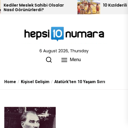
Skip
lar
10 Kızılderili Kabilesi
to
the
content
6 August 2026, Thursday
Menu
Home
Kişisel Gelişim
Atatürk’ten 10 Yaşam Sırrı