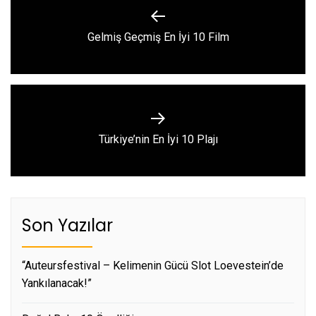
gezinmesi
Previous
Gelmiş Geçmiş En İyi 10 Film
post:
Next
Türkiye’nin En İyi 10 Plajı
post:
Son Yazılar
“Auteursfestival – Kelimenin Gücü Slot Loevestein’de
Yankılanacak!”