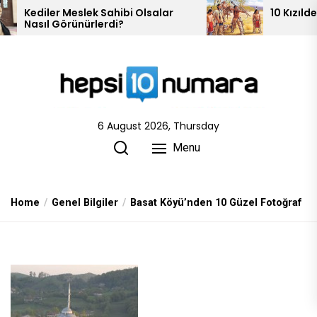
Skip
salar
10 Kızılderili Kabilesi
to
the
content
6 August 2026, Thursday
Menu
Home
Genel Bilgiler
Basat Köyü’nden 10 Güzel Fotoğraf