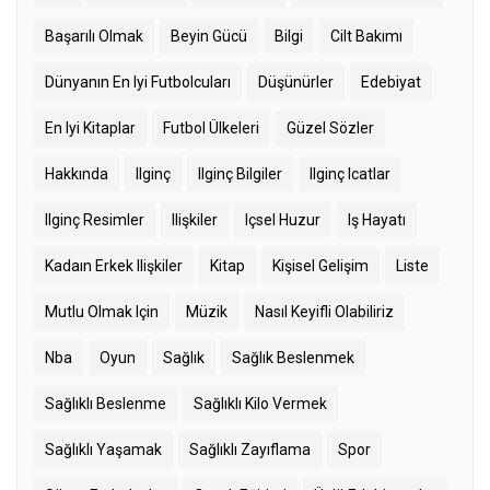
Başarılı Olmak
Beyin Gücü
Bilgi
Cilt Bakımı
Dünyanın En Iyi Futbolcuları
Düşünürler
Edebiyat
En Iyi Kitaplar
Futbol Ülkeleri
Güzel Sözler
Hakkında
Ilginç
Ilginç Bilgiler
Ilginç Icatlar
Ilginç Resimler
Ilişkiler
Içsel Huzur
Iş Hayatı
Kadaın Erkek Ilişkiler
Kitap
Kişisel Gelişim
Liste
Mutlu Olmak Için
Müzik
Nasıl Keyifli Olabiliriz
Nba
Oyun
Sağlık
Sağlık Beslenmek
Sağlıklı Beslenme
Sağlıklı Kilo Vermek
Sağlıklı Yaşamak
Sağlıklı Zayıflama
Spor