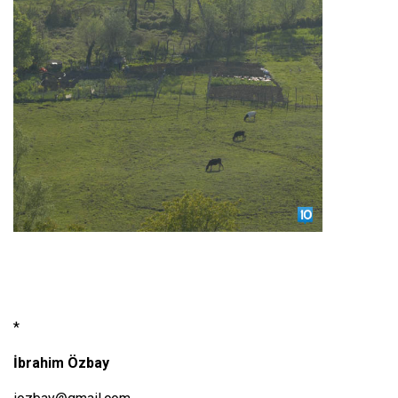
*
İbrahim Özbay