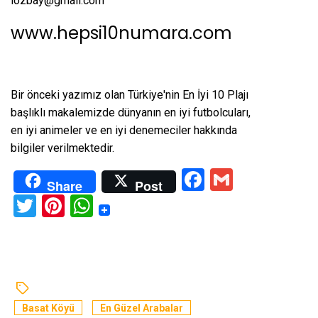
iozbay@gmail.com
www.hepsi10numara.com
Bir önceki yazımız olan
Türkiye'nin En İyi 10 Plajı
başlıklı makalemizde dünyanın en iyi futbolcuları,
en iyi animeler ve en iyi denemeciler hakkında
bilgiler verilmektedir.
Facebook
Gmail
Share
Post
Twitter
Pinterest
WhatsApp
Basat Köyü
En Güzel Arabalar