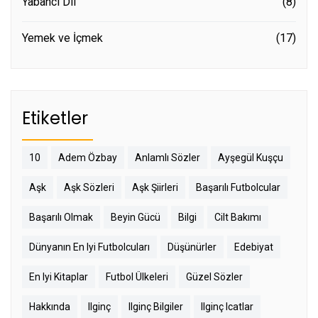
Yabancı Dil
(8)
Yemek ve İçmek
(17)
Etiketler
10
Adem Özbay
Anlamlı Sözler
Ayşegül Kuşçu
Aşk
Aşk Sözleri
Aşk Şiirleri
Başarılı Futbolcular
Başarılı Olmak
Beyin Gücü
Bilgi
Cilt Bakımı
Dünyanın En Iyi Futbolcuları
Düşünürler
Edebiyat
En Iyi Kitaplar
Futbol Ülkeleri
Güzel Sözler
Hakkında
Ilginç
Ilginç Bilgiler
Ilginç Icatlar