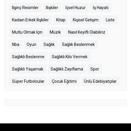
Ilginç Resimler
Ilişkiler
Içsel Huzur
Iş Hayatı
Kadaın Erkek Ilişkiler
Kitap
Kişisel Gelişim
Liste
Mutlu Olmak Için
Müzik
Nasıl Keyifli Olabiliriz
Nba
Oyun
Sağlık
Sağlık Beslenmek
Sağlıklı Beslenme
Sağlıklı Kilo Vermek
Sağlıklı Yaşamak
Sağlıklı Zayıflama
Spor
Süper Futbolcular
Çocuk Eğitimi
Ünlü Edebiyatçılar