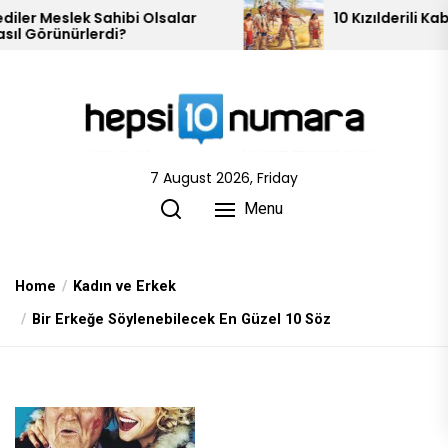
Skip
bi Olsalar
10 Kızılderili Kabilesi
to
the
content
7 August 2026, Friday
Menu
Home
Kadın ve Erkek
Bir Erkeğe Söylenebilecek En Güzel 10 Söz