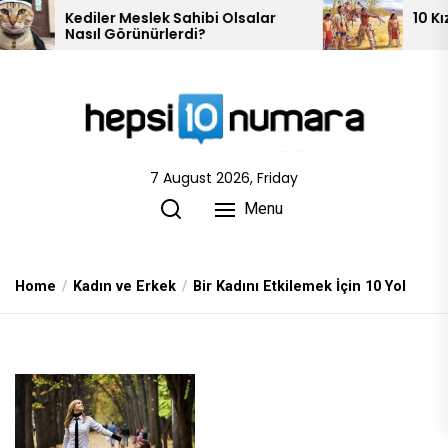
Skip
Meslek Sahibi Olsalar
10 Kızılderili Kabilesi
rünürlerdi?
to
the
content
7 August 2026, Friday
Menu
Home
Kadın ve Erkek
Bir Kadını Etkilemek İçin 10 Yol