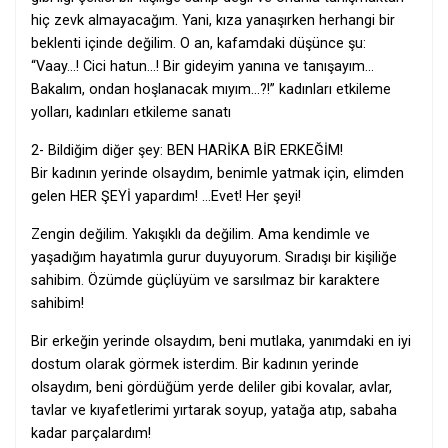
hiç zevk almayacağım. Yani, kıza yanaşırken herhangi bir
beklenti içinde değilim. O an, kafamdaki düşünce şu:
“Vaay…! Cici hatun…! Bir gideyim yanına ve tanışayım…
Bakalım, ondan hoşlanacak mıyım…?!” kadınları etkileme
yolları, kadınları etkileme sanatı
2- Bildiğim diğer şey: BEN HARİKA BİR ERKEĞİM!
Bir kadının yerinde olsaydım, benimle yatmak için, elimden
gelen HER ŞEYİ yapardım! …Evet! Her şeyi!
Zengin değilim. Yakışıklı da değilim. Ama kendimle ve
yaşadığım hayatımla gurur duyuyorum. Sıradışı bir kişiliğe
sahibim. Özümde güçlüyüm ve sarsılmaz bir karaktere
sahibim!
Bir erkeğin yerinde olsaydım, beni mutlaka, yanımdaki en iyi
dostum olarak görmek isterdim. Bir kadının yerinde
olsaydım, beni gördüğüm yerde deliler gibi kovalar, avlar,
tavlar ve kıyafetlerimi yırtarak soyup, yatağa atıp, sabaha
kadar parçalardım!