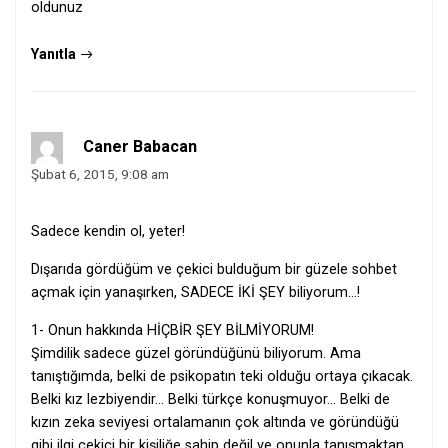
oldunuz
Yanıtla
Caner Babacan
Şubat 6, 2015, 9:08 am
Sadece kendin ol, yeter!
Dışarıda gördüğüm ve çekici bulduğum bir güzele sohbet
açmak için yanaşırken, SADECE İKİ ŞEY biliyorum…!
1- Onun hakkında HİÇBİR ŞEY BİLMİYORUM!
Şimdilik sadece güzel göründüğünü biliyorum. Ama
tanıştığımda, belki de psikopatın teki olduğu ortaya çıkacak.
Belki kız lezbiyendir… Belki türkçe konuşmuyor… Belki de
kızın zeka seviyesi ortalamanın çok altında ve göründüğü
gibi ilgi çekici bir kişiliğe sahip değil ve onunla tanışmaktan