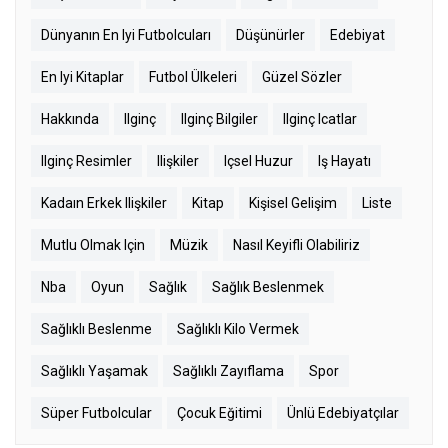
Dünyanın En Iyi Futbolcuları
Düşünürler
Edebiyat
En Iyi Kitaplar
Futbol Ülkeleri
Güzel Sözler
Hakkında
Ilginç
Ilginç Bilgiler
Ilginç Icatlar
Ilginç Resimler
Ilişkiler
Içsel Huzur
Iş Hayatı
Kadaın Erkek Ilişkiler
Kitap
Kişisel Gelişim
Liste
Mutlu Olmak Için
Müzik
Nasıl Keyifli Olabiliriz
Nba
Oyun
Sağlık
Sağlık Beslenmek
Sağlıklı Beslenme
Sağlıklı Kilo Vermek
Sağlıklı Yaşamak
Sağlıklı Zayıflama
Spor
Süper Futbolcular
Çocuk Eğitimi
Ünlü Edebiyatçılar