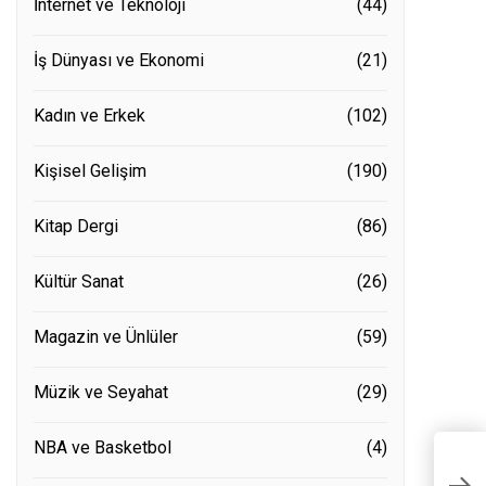
İnternet ve Teknoloji
(44)
İş Dünyası ve Ekonomi
(21)
Kadın ve Erkek
(102)
Kişisel Gelişim
(190)
Kitap Dergi
(86)
Kültür Sanat
(26)
Magazin ve Ünlüler
(59)
Müzik ve Seyahat
(29)
NBA ve Basketbol
(4)
A