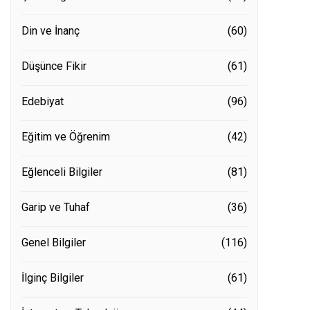
Din ve İnanç
(60)
Düşünce Fikir
(61)
Edebiyat
(96)
Eğitim ve Öğrenim
(42)
Eğlenceli Bilgiler
(81)
Garip ve Tuhaf
(36)
Genel Bilgiler
(116)
İlginç Bilgiler
(61)