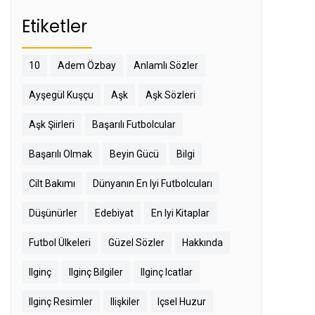
Etiketler
10
Adem Özbay
Anlamlı Sözler
Ayşegül Kuşçu
Aşk
Aşk Sözleri
Aşk Şiirleri
Başarılı Futbolcular
Başarılı Olmak
Beyin Gücü
Bilgi
Cilt Bakımı
Dünyanın En Iyi Futbolcuları
Düşünürler
Edebiyat
En Iyi Kitaplar
Futbol Ülkeleri
Güzel Sözler
Hakkında
Ilginç
Ilginç Bilgiler
Ilginç Icatlar
Ilginç Resimler
Ilişkiler
Içsel Huzur