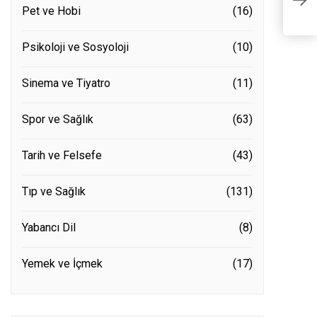
Y
Pet ve Hobi
(16)
Psikoloji ve Sosyoloji
(10)
Sinema ve Tiyatro
(11)
Spor ve Sağlık
(63)
Tarih ve Felsefe
(43)
Tıp ve Sağlık
(131)
Yabancı Dil
(8)
Yemek ve İçmek
(17)