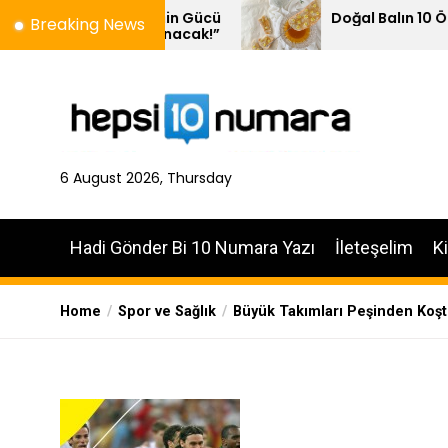
Skip
menin Gücü
Doğal Balın 10 Özelliği
Breaking News
lanacak!”
to
the
content
6 August 2026, Thursday
Hadi Gönder Bi 10 Numara Yazı
İleteşelim
K
Home
Spor ve Sağlık
Büyük Takımları Peşinden Koşt