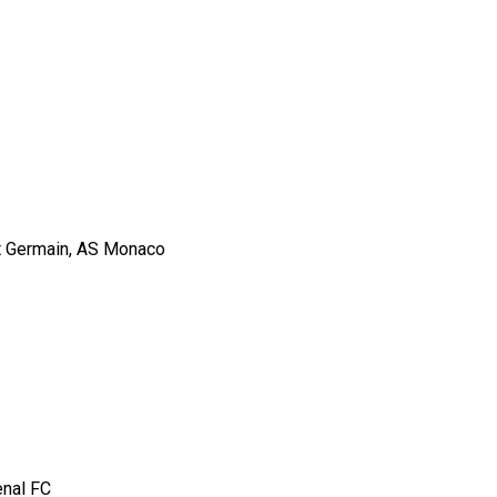
int Germain, AS Monaco
enal FC