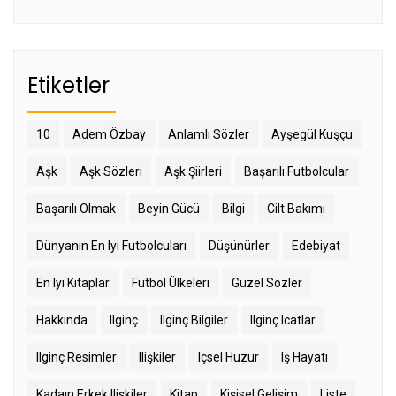
Etiketler
10
Adem Özbay
Anlamlı Sözler
Ayşegül Kuşçu
Aşk
Aşk Sözleri
Aşk Şiirleri
Başarılı Futbolcular
Başarılı Olmak
Beyin Gücü
Bilgi
Cilt Bakımı
Dünyanın En Iyi Futbolcuları
Düşünürler
Edebiyat
En Iyi Kitaplar
Futbol Ülkeleri
Güzel Sözler
Hakkında
Ilginç
Ilginç Bilgiler
Ilginç Icatlar
Ilginç Resimler
Ilişkiler
Içsel Huzur
Iş Hayatı
Kadaın Erkek Ilişkiler
Kitap
Kişisel Gelişim
Liste