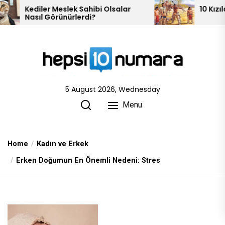
Skip
slek Sahibi Olsalar
10 Kızılderili Kabilesi
nürlerdi?
to
the
content
5 August 2026, Wednesday
Menu
Home
Kadın ve Erkek
Erken Doğumun En Önemli Nedeni: Stres