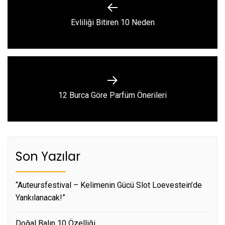
gezinmesi
Previous
Evliliği Bitiren 10 Neden
post:
Next
12 Burca Göre Parfüm Önerileri
post:
Son Yazılar
“Auteursfestival – Kelimenin Gücü Slot Loevestein’de
Yankılanacak!”
Doğal Balın 10 Özelliği