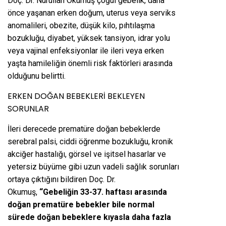
Doç. Dr. Nurullah Okumuş çoğul gebelik, daha
önce yaşanan erken doğum, uterus veya serviks
anomalileri, obezite, düşük kilo, pıhtılaşma
bozukluğu, diyabet, yüksek tansiyon, idrar yolu
veya vajinal enfeksiyonlar ile ileri veya erken
yaşta hamileliğin önemli risk faktörleri arasında
olduğunu belirtti.
ERKEN DOĞAN BEBEKLERİ BEKLEYEN
SORUNLAR
İleri derecede prematüre doğan bebeklerde
serebral palsi, ciddi öğrenme bozukluğu, kronik
akciğer hastalığı, görsel ve işitsel hasarlar ve
yetersiz büyüme gibi uzun vadeli sağlık sorunları
ortaya çıktığını bildiren Doç. Dr.
Okumuş,
“Gebeliğin 33-37. haftası arasında
doğan prematüre bebekler bile normal
sürede doğan bebeklere kıyasla daha fazla