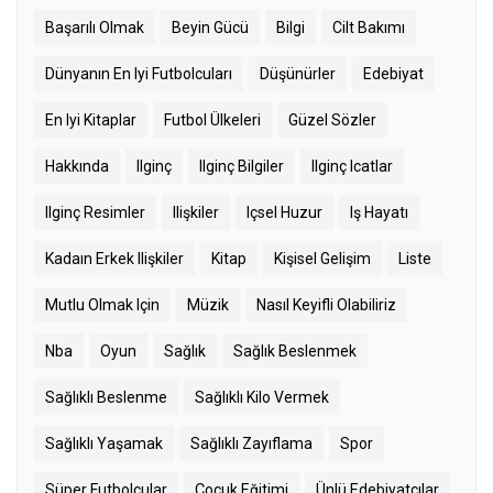
Başarılı Olmak
Beyin Gücü
Bilgi
Cilt Bakımı
Dünyanın En Iyi Futbolcuları
Düşünürler
Edebiyat
En Iyi Kitaplar
Futbol Ülkeleri
Güzel Sözler
Hakkında
Ilginç
Ilginç Bilgiler
Ilginç Icatlar
Ilginç Resimler
Ilişkiler
Içsel Huzur
Iş Hayatı
Kadaın Erkek Ilişkiler
Kitap
Kişisel Gelişim
Liste
Mutlu Olmak Için
Müzik
Nasıl Keyifli Olabiliriz
Nba
Oyun
Sağlık
Sağlık Beslenmek
Sağlıklı Beslenme
Sağlıklı Kilo Vermek
Sağlıklı Yaşamak
Sağlıklı Zayıflama
Spor
Süper Futbolcular
Çocuk Eğitimi
Ünlü Edebiyatçılar