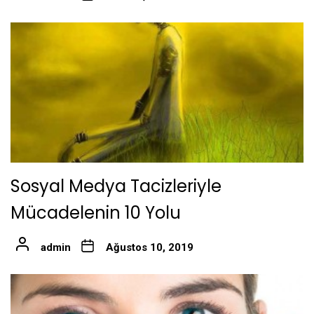
Sosyal Medya Tacizleriyle
Mücadelenin 10 Yolu
admin
Ağustos 10, 2019