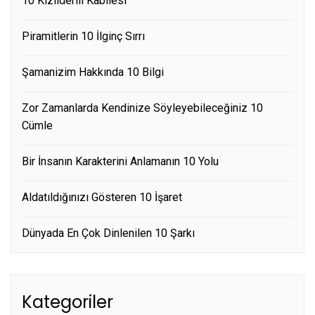
10 Kızılderili Kabilesi
Piramitlerin 10 İlginç Sırrı
Şamanizim Hakkında 10 Bilgi
Zor Zamanlarda Kendinize Söyleyebileceğiniz 10
Cümle
Bir İnsanın Karakterini Anlamanın 10 Yolu
Aldatıldığınızı Gösteren 10 İşaret
Dünyada En Çok Dinlenilen 10 Şarkı
Kategoriler