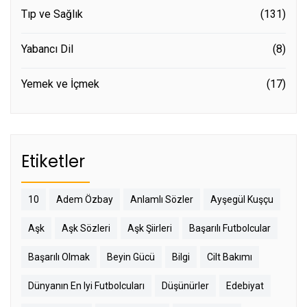
Tıp ve Sağlık
(131)
Yabancı Dil
(8)
Yemek ve İçmek
(17)
Etiketler
10
Adem Özbay
Anlamlı Sözler
Ayşegül Kuşçu
Aşk
Aşk Sözleri
Aşk Şiirleri
Başarılı Futbolcular
Başarılı Olmak
Beyin Gücü
Bilgi
Cilt Bakımı
Dünyanın En Iyi Futbolcuları
Düşünürler
Edebiyat