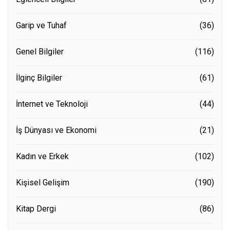
Garip ve Tuhaf
(36)
Genel Bilgiler
(116)
İlginç Bilgiler
(61)
İnternet ve Teknoloji
(44)
İş Dünyası ve Ekonomi
(21)
Kadın ve Erkek
(102)
Kişisel Gelişim
(190)
Kitap Dergi
(86)