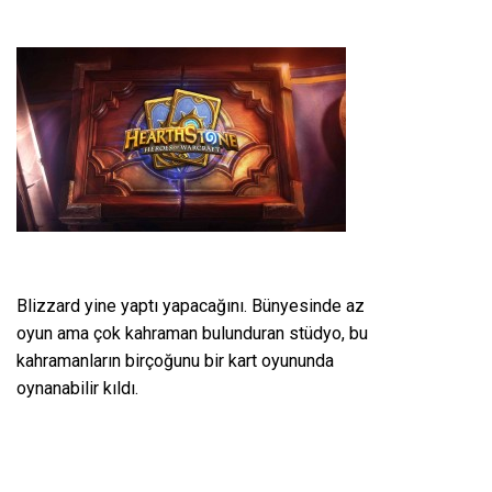
Blizzard yine yaptı yapacağını. Bünyesinde az
oyun ama çok kahraman bulunduran stüdyo, bu
kahramanların birçoğunu bir kart oyununda
oynanabilir kıldı.