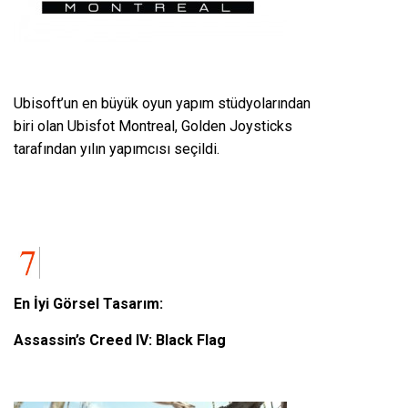
Ubisoft’un en büyük oyun yapım stüdyolarından
biri olan Ubisfot Montreal, Golden Joysticks
tarafından yılın yapımcısı seçildi.
En İyi Görsel Tasarım:
Assassin’s Creed IV: Black Flag