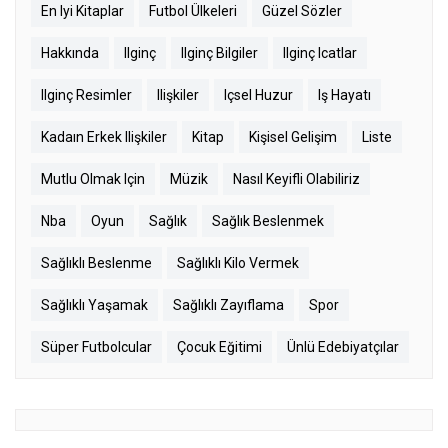
En Iyi Kitaplar
Futbol Ülkeleri
Güzel Sözler
Hakkında
Ilginç
Ilginç Bilgiler
Ilginç Icatlar
Ilginç Resimler
Ilişkiler
Içsel Huzur
Iş Hayatı
Kadaın Erkek Ilişkiler
Kitap
Kişisel Gelişim
Liste
Mutlu Olmak Için
Müzik
Nasıl Keyifli Olabiliriz
Nba
Oyun
Sağlık
Sağlık Beslenmek
Sağlıklı Beslenme
Sağlıklı Kilo Vermek
Sağlıklı Yaşamak
Sağlıklı Zayıflama
Spor
Süper Futbolcular
Çocuk Eğitimi
Ünlü Edebiyatçılar