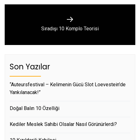
Next
Sıradışı 10 Komplo Teorisi
post:
Son Yazılar
“Auteursfestival – Kelimenin Gücü Slot Loevestein’de
Yankılanacak!”
Doğal Balın 10 Özelliği
Kediler Meslek Sahibi Olsalar Nasıl Görünürlerdi?