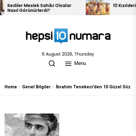
Skip
Sahibi Olsalar
10 Kızılderili Kabilesi
erdi?
to
the
content
6 August 2026, Thursday
Menu
Home
Genel Bilgiler
İbrahim Tenekeci’den 10 Güzel Söz