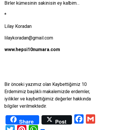
Birler kümesinin sakinisin ey kalbim…
*
Lilay Koradan
lilaykoradan@gmail.com
www.hepsi10numara.com
Bir önceki yazımız olan
Kaybettiğimiz 10
Erdemimiz
başlıklı makalemizde erdemler,
iyilikler ve kaybettiğimiz değerler hakkında
bilgiler verilmektedir.
Facebook
Gmail
Share
Post
Twitter
Pinterest
WhatsApp