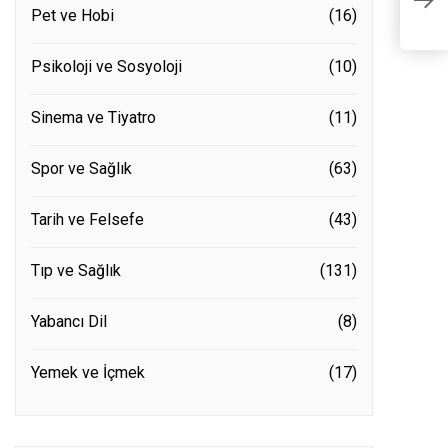
E
Pet ve Hobi
(16)
Psikoloji ve Sosyoloji
(10)
Sinema ve Tiyatro
(11)
Spor ve Sağlık
(63)
Tarih ve Felsefe
(43)
Tıp ve Sağlık
(131)
Yabancı Dil
(8)
Yemek ve İçmek
(17)