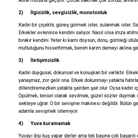
Anne moduna geçiyor. Çocuk bakmak çok zordur, annesi 
2)
İlgisizlik, sevgisizlik, monotonluk
Kadın bir çiçektir, güneş görmek ister, sulanmak ister. Sev
Erkekler evlenince kendini salıyor. Nasıl olsa imza atılmı
bırakır kendini. Yeter ki karnı doysun, donu, gömleği ütül
mutluluğunu hissettirmek, benim karım demeyi aklına get
3)
İletişimsizlik
Kadın duygusal, dokunsal ve konuşkan bir varlıktır. Er
yanaşmaz, zor gelir ona. Erkek dokunmayı yatakta hatırl
dillendiremezken yatakta şairden şair olur. Oysa kadın 
Öpülmek, tensel olarak sevilmek, güzel sözler duymak i
sekteye uğrar. O bir sevişme makinesi değildir. Bütün 
adamla sevişmek istemiyor.
4)
Yuva kuramamak
Yuvayı dişi kuş yapar derler ama tek başına çok başarılı 