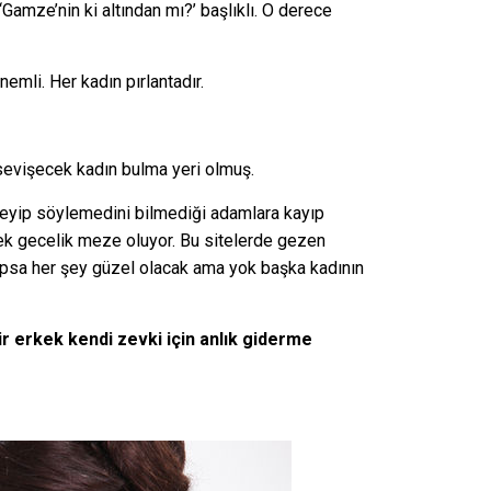
amze’nin ki altından mı?’ başlıklı. O derece
nemli. Her kadın pırlantadır.
sevişecek kadın bulma yeri olmuş.
yleyip söylemedini bilmediği adamlara kayıp
 tek gecelik meze oluyor. Bu sitelerde gezen
yapsa her şey güzel olacak ama yok başka kadının
ir erkek kendi zevki için anlık giderme