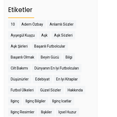
Etiketler
10
Adem Özbay
Anlamlı Sözler
Ayşegül Kuşçu
Aşk
Aşk Sözleri
Aşk Şiirleri
Başarılı Futbolcular
Başarılı Olmak
Beyin Gücü
Bilgi
Cilt Bakımı
Dünyanın En Iyi Futbolcuları
Düşünürler
Edebiyat
En Iyi Kitaplar
Futbol Ülkeleri
Güzel Sözler
Hakkında
Ilginç
Ilginç Bilgiler
Ilginç Icatlar
Ilginç Resimler
Ilişkiler
Içsel Huzur