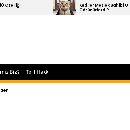
Kediler Meslek Sahibi Olsalar Nasıl
Görünürlerdi?
imiz Biz?
Telif Hakkı
eden