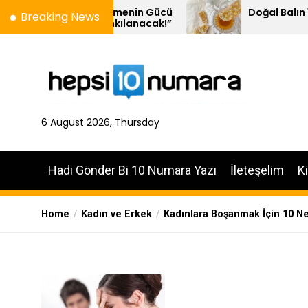
Skip
– Kelimenin Gücü
Doğal Balın 10 Özelliği
Breaking News
e Yankılanacak!”
to
the
content
6 August 2026, Thursday
Hadi Gönder Bi 10 Numara Yazı
İleteşelim
K
Home
Kadın ve Erkek
Kadınlara Boşanmak İçin 10 N