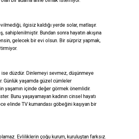
olan bir adama anne olmak istemiyor.
ilmediği, ilgisiz kaldığı yerde solar, matlaşır.
ş, sahiplenilmiştir. Bundan sonra hayatın akışına
ensin, gelecek bir evi olsun. Bir sürpriz yapmak,
irmiyor.
kek ise düzdür. Dinlemeyi sevmez, düşünmeye
ar. Günlük yaşamda güzel cümleler
için yaşamın içinde değer görmek önemlidir.
ster. Bunu yaşayamayan kadının cinsel hayatı
gece elinde TV kumandası göbeğini kaşıyan bir
olamaz. Evliliklerin çoğu kurum, kuruluştan farksız.