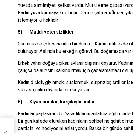
Yuvada samimiyet, şefkat vardır. Mutlu etme çabası var
Kadın yuva kurmaya kodludur. Derme çatma, üflesen yık
istemiyor ki haklıdır.
5)
Maddi yetersizlikler
Günümüzde çok yaşanılan bir durum. Kadın artık evde otu
bulunuyor. Aslında bu erkeğin görevi. Bu doğamızda var 
Erkek vahşi doğaya çıkar, avlanır dişisini doyurur. Kadın
çalışsa da ailesini kalkındırmak için çabalamaması evlili
Kadın dişidir, giyinmek, süslenmek, sürprizler, tatiller i
sıkıyor çünkü dışarıda bir dünya var.
6)
Kıyaslamalar, karşılaştırmalar
Kadınlar paylaşımcıdır. Yaşadıklarını anlatma eğiliminded
Bir gün kafede oturuken kadınların sohbetine şahit ol
partisini ve hediyesini anlatıyordu. Başka bir günde sah