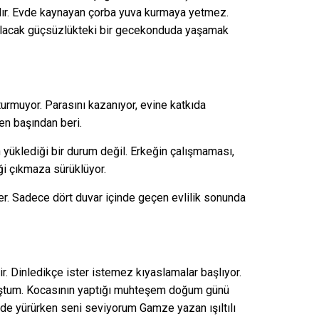
dır. Evde kaynayan çorba yuva kurmaya yetmez.
ılacak güçsüzlükteki bir gecekonduda yaşamak
rmuyor. Parasını kazanıyor, evine katkıda
en başından beri.
ın yüklediği bir durum değil. Erkeğin çalışmaması,
ği çıkmaza sürüklüyor.
ster. Sadece dört duvar içinde geçen evlilik sonunda
ir. Dinledikçe ister istemez kıyaslamalar başlıyor.
muştum. Kocasının yaptığı muhteşem doğum günü
ilde yürürken seni seviyorum Gamze yazan ışıltılı