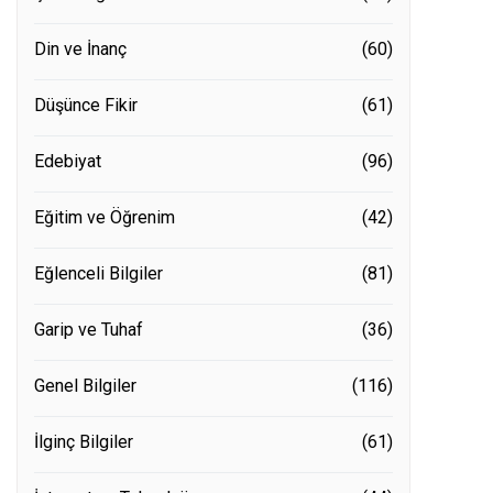
Din ve İnanç
(60)
Düşünce Fikir
(61)
Edebiyat
(96)
Eğitim ve Öğrenim
(42)
Eğlenceli Bilgiler
(81)
Garip ve Tuhaf
(36)
Genel Bilgiler
(116)
İlginç Bilgiler
(61)