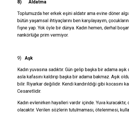
8)
Aldatma
Toplumuzda her erkek eşini aldatır ama evine döner algıs
bütün yaşamsal ihtiyaçlarını ben karşılayayım, çocukları
fişne yap. Yok öyle bir dünya. Kadın hemen, derhal boşan
nankörlüğe prim vermiyor.
9)
Aşk
Kadın yuvasına sadıktır. Gün gelip başka bir adama aşık o
asla kafasını kaldırıp başka bir adama bakmaz. Aşık ol
bilir. Riyarkar değilidir. Kendi kandırıldıği gibi kocasın
Cesaretlidir.
Kadın evlenirken hayalleri vardır içinde. Yuva kuracaktır,
olacaktır. Verilen sözlerin tutulmaması, ötelenmesi, kullan