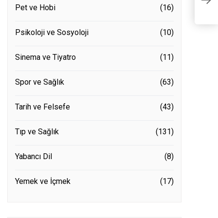
1
Pet ve Hobi
(16)
Psikoloji ve Sosyoloji
(10)
Sinema ve Tiyatro
(11)
Spor ve Sağlık
(63)
Tarih ve Felsefe
(43)
Tıp ve Sağlık
(131)
Yabancı Dil
(8)
Yemek ve İçmek
(17)