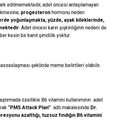
fark edilmemektedir, adet öncesi anlaşılamayan
rikmesine,
progesteron
hormonu neden
erde yoğunlaşmakta, yüzde, ayak bileklerinde,
rmektedir
. Adet öncesi karın şişkinliğinin nedeni de
r kesin bir kanıt şimdilik yoktur.
ssaslaşması şeklinde meme belirtileri olabilir.
raştırmada özellikle B6 vitamini kullanımının adet
rak ‘
’PMS Attack Plan’’
adlı makalesinde
Dr.
epresyonu azalttığı, tuzsuz fındığın B6 vitamini