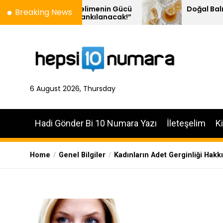
Skip
ival – Kelimenin Gücü
Doğal Balın 10 Özelliği
Breaking News
ein’de Yankılanacak!”
to
the
content
6 August 2026, Thursday
Hadi Gönder Bi 10 Numara Yazı
İleteşelim
K
Home
Genel Bilgiler
Kadınların Adet Gerginliği Hakkı