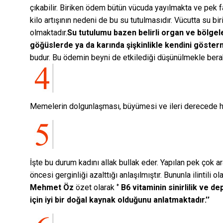
çıkabilir. Biriken ödem bütün vücuda yayılmakta ve pek 
kilo artışının nedeni de bu su tutulmasıdır. Vücutta su bi
olmaktadır.
Su tutulumu bazen belirli organ ve bölgel
göğüslerde ya da karında şişkinlikle kendini göste
budur. Bu ödemin beyni de etkilediği düşünülmekle berabe
Memelerin dolgunlaşması, büyümesi ve ileri derecede ha
İşte bu durum kadını allak bullak eder. Yapılan pek çok a
öncesi gerginliği azalttığı anlaşılmıştır. Bununla ilintili ola
Mehmet Öz
özet olarak ‘’
B6 vitaminin sinirlilik ve d
için iyi bir doğal kaynak olduğunu anlatmaktadır.’’