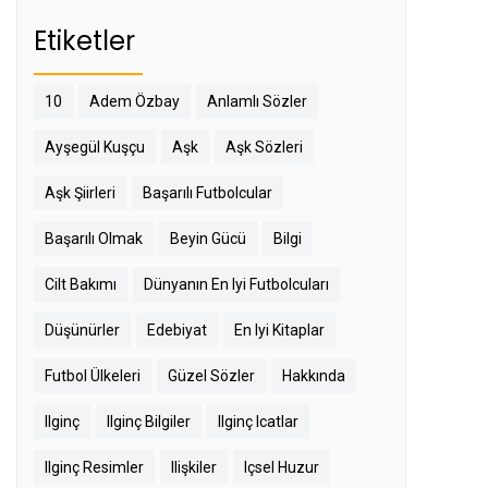
Etiketler
10
Adem Özbay
Anlamlı Sözler
Ayşegül Kuşçu
Aşk
Aşk Sözleri
Aşk Şiirleri
Başarılı Futbolcular
Başarılı Olmak
Beyin Gücü
Bilgi
Cilt Bakımı
Dünyanın En Iyi Futbolcuları
Düşünürler
Edebiyat
En Iyi Kitaplar
Futbol Ülkeleri
Güzel Sözler
Hakkında
Ilginç
Ilginç Bilgiler
Ilginç Icatlar
Ilginç Resimler
Ilişkiler
Içsel Huzur