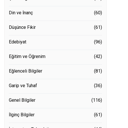
Din ve İnanç
(60)
Düşünce Fikir
(61)
Edebiyat
(96)
Eğitim ve Öğrenim
(42)
Eğlenceli Bilgiler
(81)
Garip ve Tuhaf
(36)
Genel Bilgiler
(116)
İlginç Bilgiler
(61)