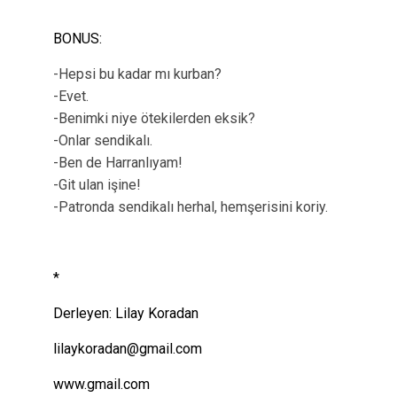
BONUS:
-Hepsi bu kadar mı kurban?
-Evet.
-Benimki niye ötekilerden eksik?
-Onlar sendikalı.
-Ben de Harranlıyam!
-Git ulan işine!
-Patronda sendikalı herhal, hemşerisini koriy.
*
Derleyen: Lilay Koradan
lilaykoradan@gmail.com
www.gmail.com