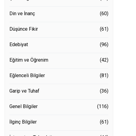
Din ve İnanç
(60)
Düşünce Fikir
(61)
Edebiyat
(96)
Eğitim ve Öğrenim
(42)
Eğlenceli Bilgiler
(81)
Garip ve Tuhaf
(36)
Genel Bilgiler
(116)
İlginç Bilgiler
(61)