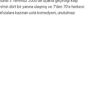
 Sunal
3 Temmuz 2000’de uçakta geçirdiği kalp
ye’nin dört bir yanına ulaşmış ve 7’den 70’e herkesi
hafızalara kazınan usta komedyeni, unutulmaz