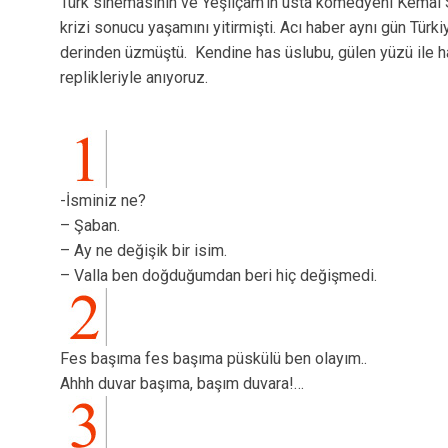
Türk sinemasının ve Yeşilçam’ın usta komedyeni Kemal
krizi sonucu yaşamını yitirmişti. Acı haber aynı gün Türki
derinden üzmüştü.
Kendine has üslubu, gülen yüzü ile 
replikleriyle anıyoruz.
-İsminiz ne?
– Şaban.
– Ay ne değişik bir isim.
– Valla ben doğduğumdan beri hiç değişmedi.
Fes başıma fes başıma püskülü ben olayım..
Ahhh duvar başıma, başım duvara!…