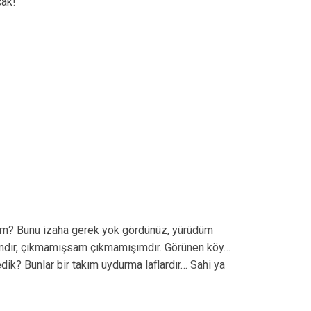
cak!
tım? Bunu izaha gerek yok gördünüz, yürüdüm
ımdır, çıkmamışsam çıkmamışımdır. Görünen köy…
ik? Bunlar bir takım uydurma laflardır… Sahi ya