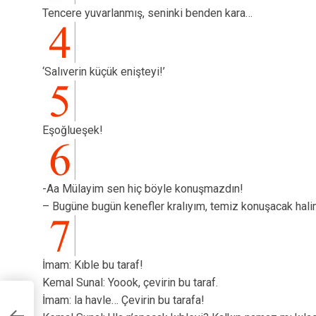
Tencere yuvarlanmış, seninki benden kara…
‘Salıverin küçük enişteyi!’
Eşoğlueşek!
-Aa Mülayim sen hiç böyle konuşmazdın!
– Bugüne bugün kenefler kralıyım, temiz konuşacak hali
İmam: Kıble bu taraf!
Kemal Sunal: Yoook, çevirin bu taraf.
İmam: la havle… Çevirin bu tarafa!