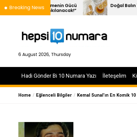
Skip
 – Kelimenin Gücü
Doğal Balın 10 Özelliği
Breaking News
de Yankılanacak!”
to
the
content
6 August 2026, Thursday
Hadi Gönder Bi 10 Numara Yazı
İleteşelim
K
Home
Eğlenceli Bilgiler
Kemal Sunal’ın En Komik 10 