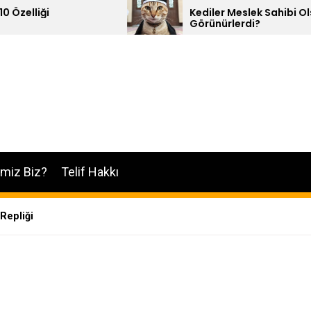
Kediler Meslek Sahibi Olsalar Nasıl
Görünürlerdi?
imiz Biz?
Telif Hakkı
Repliği