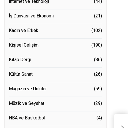
İnternet ve Teknoloji
(44)
İş Dünyası ve Ekonomi
(21)
Kadın ve Erkek
(102)
Kişisel Gelişim
(190)
Kitap Dergi
(86)
Kültür Sanat
(26)
Magazin ve Ünlüler
(59)
Müzik ve Seyahat
(29)
NBA ve Basketbol
(4)
‘