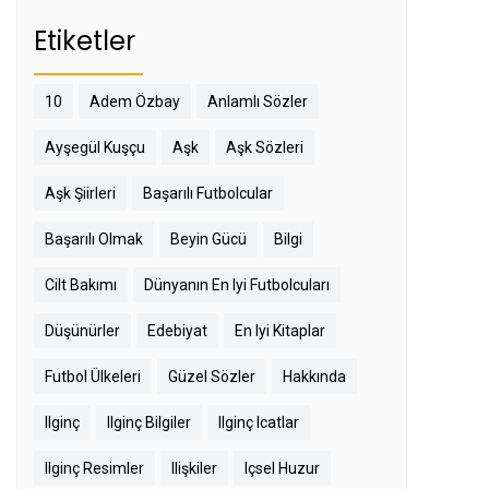
Etiketler
10
Adem Özbay
Anlamlı Sözler
Ayşegül Kuşçu
Aşk
Aşk Sözleri
Aşk Şiirleri
Başarılı Futbolcular
Başarılı Olmak
Beyin Gücü
Bilgi
Cilt Bakımı
Dünyanın En Iyi Futbolcuları
Düşünürler
Edebiyat
En Iyi Kitaplar
Futbol Ülkeleri
Güzel Sözler
Hakkında
Ilginç
Ilginç Bilgiler
Ilginç Icatlar
Ilginç Resimler
Ilişkiler
Içsel Huzur