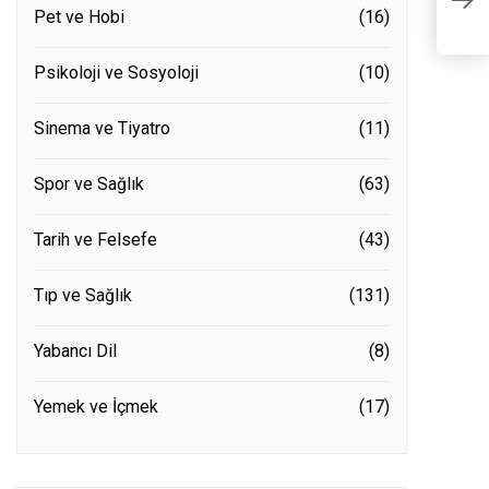
1
Pet ve Hobi
(16)
Psikoloji ve Sosyoloji
(10)
Sinema ve Tiyatro
(11)
Spor ve Sağlık
(63)
Tarih ve Felsefe
(43)
Tıp ve Sağlık
(131)
Yabancı Dil
(8)
Yemek ve İçmek
(17)