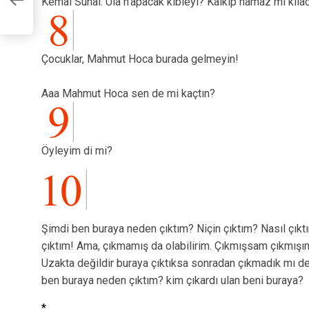
Kemal Sunal: Ula n’apacak kıbleyi? Kalkıp namaz mı kıla
at
Çocuklar, Mahmut Hoca burada gelmeyin!
Aaa Mahmut Hoca sen de mi kaçtın?
Öyleyim di mi?
Şimdi ben buraya neden çıktım? Niçin çıktım? Nasıl çık
çıktım! Ama, çıkmamış da olabilirim. Çıkmışsam çıkmış
Uzakta değildir buraya çıktıksa sonradan çıkmadık mı ded
ben buraya neden çıktım? kim çıkardı ulan beni buraya?
*