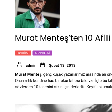
Murat Menteş’ten 10 Afilli
EDEBIYAT
KITAP DERGI
admin
Şubat 13, 2013
Murat Menteş
, genç kuşak yazarlarımız arasında en öne
Onun artık kendine has bir okur kitlesi bile var. İşte bu 
sözlerden 10 tanesini sizin için derledik. Keyifli okumala