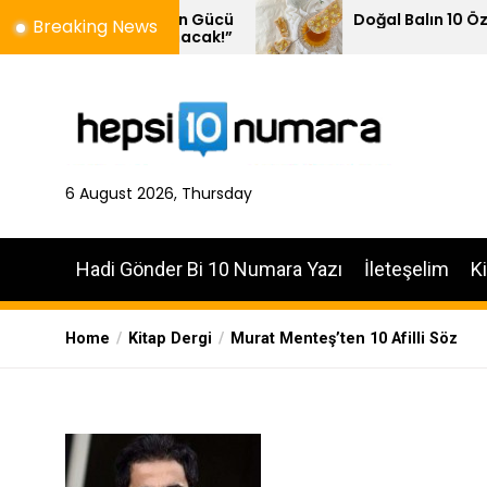
Skip
imenin Gücü
Doğal Balın 10 Özelliği
Breaking News
kılanacak!”
to
the
content
6 August 2026, Thursday
Hadi Gönder Bi 10 Numara Yazı
İleteşelim
K
Home
Kitap Dergi
Murat Menteş’ten 10 Afilli Söz