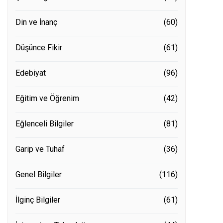
Din ve İnanç
(60)
Düşünce Fikir
(61)
Edebiyat
(96)
Eğitim ve Öğrenim
(42)
Eğlenceli Bilgiler
(81)
Garip ve Tuhaf
(36)
Genel Bilgiler
(116)
İlginç Bilgiler
(61)