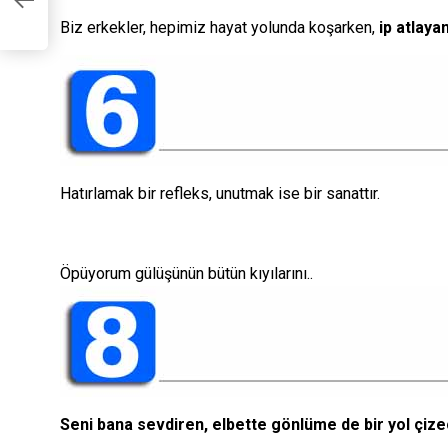
Biz erkekler, hepimiz hayat yolunda koşarken,
ip atlayan
Hatırlamak bir refleks, unutmak ise bir sanattır.
Öpüyorum gülüşünün bütün kıyılarını..
Seni bana sevdiren, elbette gönlüme de bir yol çize