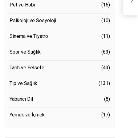
Pet ve Hobi
(16)
K
Psikoloji ve Sosyoloji
(10)
Sinema ve Tiyatro
(11)
Spor ve Sağlık
(63)
Tarih ve Felsefe
(43)
Tıp ve Sağlık
(131)
Yabancı Dil
(8)
Yemek ve İçmek
(17)