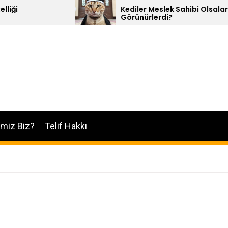
Kediler Meslek Sahibi Olsalar Nasıl
Görünürlerdi?
imiz Biz?
Telif Hakkı