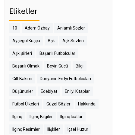
Etiketler
10
Adem Özbay
Anlamlı Sözler
Ayşegül Kuşçu
Aşk
Aşk Sözleri
Aşk Şiirleri
Başarılı Futbolcular
Başarılı Olmak
Beyin Gücü
Bilgi
Cilt Bakımı
Dünyanın En Iyi Futbolcuları
Düşünürler
Edebiyat
En Iyi Kitaplar
Futbol Ülkeleri
Güzel Sözler
Hakkında
Ilginç
Ilginç Bilgiler
Ilginç Icatlar
Ilginç Resimler
Ilişkiler
Içsel Huzur