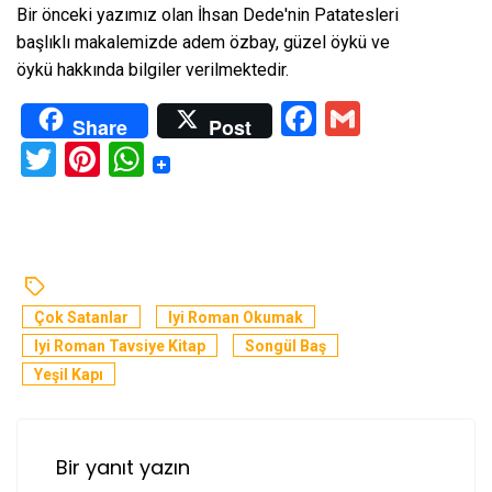
Bir önceki yazımız olan
İhsan Dede'nin Patatesleri
başlıklı makalemizde adem özbay, güzel öykü ve
öykü hakkında bilgiler verilmektedir.
Facebook
Gmail
Share
Post
Twitter
Pinterest
WhatsApp
Çok Satanlar
Iyi Roman Okumak
Iyi Roman Tavsiye Kitap
Songül Baş
Yeşil Kapı
Bir yanıt yazın