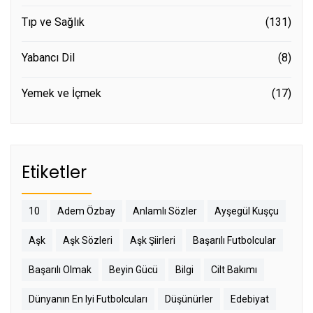
Tıp ve Sağlık
(131)
Yabancı Dil
(8)
Yemek ve İçmek
(17)
Etiketler
10
Adem Özbay
Anlamlı Sözler
Ayşegül Kuşçu
Aşk
Aşk Sözleri
Aşk Şiirleri
Başarılı Futbolcular
Başarılı Olmak
Beyin Gücü
Bilgi
Cilt Bakımı
Dünyanın En Iyi Futbolcuları
Düşünürler
Edebiyat