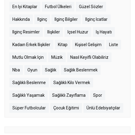
En Iyi Kitaplar
Futbol Ülkeleri
Güzel Sözler
Hakkında
Ilginç
Ilginç Bilgiler
Ilginç Icatlar
Ilginç Resimler
Ilişkiler
Içsel Huzur
Iş Hayatı
Kadaın Erkek Ilişkiler
Kitap
Kişisel Gelişim
Liste
Mutlu Olmak Için
Müzik
Nasıl Keyifli Olabiliriz
Nba
Oyun
Sağlık
Sağlık Beslenmek
Sağlıklı Beslenme
Sağlıklı Kilo Vermek
Sağlıklı Yaşamak
Sağlıklı Zayıflama
Spor
Süper Futbolcular
Çocuk Eğitimi
Ünlü Edebiyatçılar