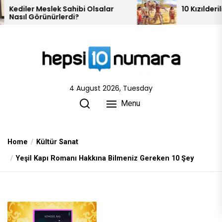
Skip
ek Sahibi Olsalar
10 Kızılderili Kabilesi
ürlerdi?
to
the
content
4 August 2026, Tuesday
Menu
Home
Kültür Sanat
Yeşil Kapı Romanı Hakkına Bilmeniz Gereken 10 Şey