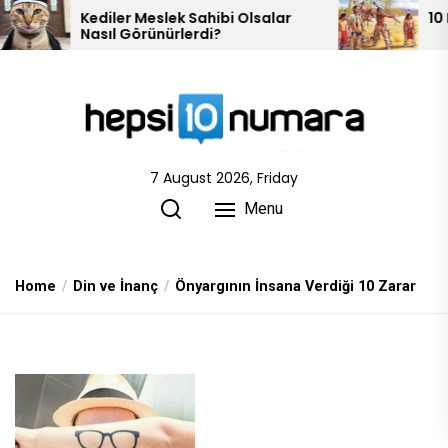
Skip
diler Meslek Sahibi Olsalar
10 Kızılderili Kab
sıl Görünürlerdi?
to
the
content
7 August 2026, Friday
Menu
Home
Din ve İnanç
Önyargının İnsana Verdiği 10 Zarar