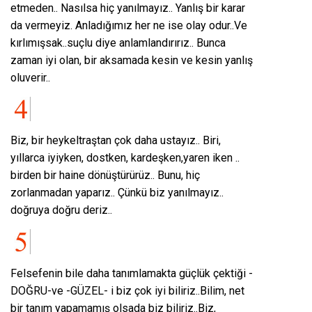
etmeden.. Nasılsa hiç yanılmayız.. Yanlış bir karar
da vermeyiz. Anladığımız her ne ise olay odur..Ve
kırlımışsak..suçlu diye anlamlandırırız.. Bunca
zaman iyi olan, bir aksamada kesin ve kesin yanlış
oluverir..
Biz, bir heykeltraştan çok daha ustayız.. Biri,
yıllarca iyiyken, dostken, kardeşken,yaren iken ..
birden bir haine dönüştürürüz.. Bunu, hiç
zorlanmadan yaparız.. Çünkü biz yanılmayız..
doğruya doğru deriz..
Felsefenin bile daha tanımlamakta güçlük çektiği -
DOĞRU-ve -GÜZEL- i biz çok iyi biliriz..Bilim, net
bir tanım yapamamış olsada biz biliriz..Biz,