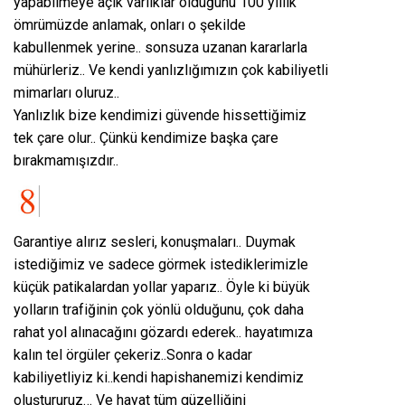
yapabilmeye açık varlıklar olduğunu 100 yıllık
ömrümüzde anlamak, onları o şekilde
kabullenmek yerine.. sonsuza uzanan kararlarla
mühürleriz.. Ve kendi yanlızlığımızın çok kabiliyetli
mimarları oluruz..
Yanlızlık bize kendimizi güvende hissettiğimiz
tek çare olur.. Çünkü kendimize başka çare
bırakmamışızdır..
Garantiye alırız sesleri, konuşmaları.. Duymak
istediğimiz ve sadece görmek istediklerimizle
küçük patikalardan yollar yaparız.. Öyle ki büyük
yolların trafiğinin çok yönlü olduğunu, çok daha
rahat yol alınacağını gözardı ederek.. hayatımıza
kalın tel örgüler çekeriz..Sonra o kadar
kabiliyetliyiz ki..kendi hapishanemizi kendimiz
oluştururuz… Ve hayat tüm güzelliğini