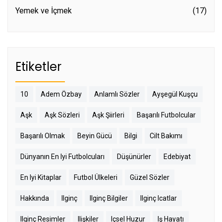
Yemek ve İçmek
(17)
Etiketler
10
Adem Özbay
Anlamlı Sözler
Ayşegül Kuşçu
Aşk
Aşk Sözleri
Aşk Şiirleri
Başarılı Futbolcular
Başarılı Olmak
Beyin Gücü
Bilgi
Cilt Bakımı
Dünyanın En Iyi Futbolcuları
Düşünürler
Edebiyat
En Iyi Kitaplar
Futbol Ülkeleri
Güzel Sözler
Hakkında
Ilginç
Ilginç Bilgiler
Ilginç Icatlar
Ilginç Resimler
Ilişkiler
Içsel Huzur
Iş Hayatı