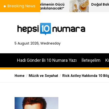
Skip
ival – Kelimenin Gücü
Doğal Balın 10 Özelliği
Breaking News
ein’de Yankılanacak!”
to
the
content
5 August 2026, Wednesday
Hadi Gönder Bi 10 Numara Yazı
İleteşelim
K
Home
Müzik ve Seyahat
Rick Astley Hakkında 10 Bilg