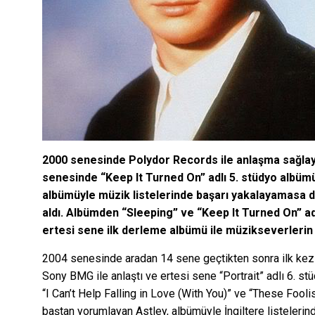
2000 senesinde Polydor Records ile anlaşma sağlay
senesinde “Keep It Turned On” adlı 5. stüdyo albüm
albümüyle müzik listelerinde başarı yakalayamasa d
aldı. Albümden “Sleeping” ve “Keep It Turned On” adl
ertesi sene ilk derleme albümü ile müzikseverlerin k
2004 senesinde aradan 14 sene geçtikten sonra ilk kez
Sony BMG ile anlaştı ve ertesi sene “Portrait” adlı 6. s
“I Can’t Help Falling in Love (With You)” ve “These Fooli
baştan yorumlayan Astley, albümüyle İngiltere listeleri