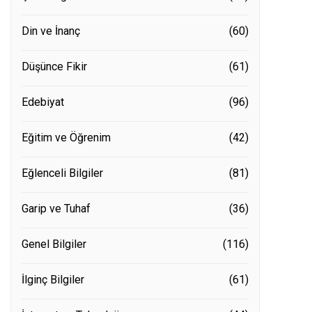
Din ve İnanç
(60)
Düşünce Fikir
(61)
Edebiyat
(96)
Eğitim ve Öğrenim
(42)
Eğlenceli Bilgiler
(81)
Garip ve Tuhaf
(36)
Genel Bilgiler
(116)
İlginç Bilgiler
(61)