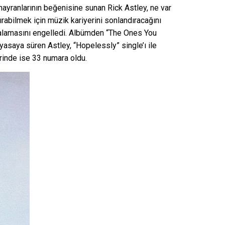
ayranlarının beğenisine sunan Rick Astley, ne var
ırabilmek için müzik kariyerini sonlandıracağını
kalamasını engelledi. Albümden “The Ones You
yasaya süren Astley, “Hopelessly” single’ı ile
erinde ise 33 numara oldu.