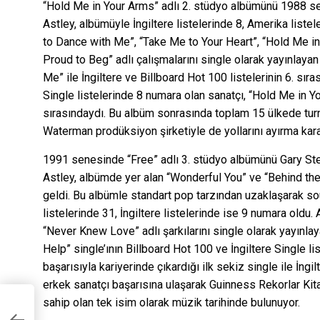
“Hold Me in Your Arms” adlı 2. stüdyo albümünü 1988 s
Astley, albümüyle İngiltere listelerinde 8, Amerika lis
to Dance with Me”, “Take Me to Your Heart”, “Hold Me in
Proud to Beg” adlı çalışmalarını single olarak yayınlaya
Me” ile İngiltere ve Billboard Hot 100 listelerinin 6. sıra
Single listelerinde 8 numara olan sanatçı, “Hold Me in You
sırasındaydı. Bu albüm sonrasında toplam 15 ülkede tur
Waterman prodüksiyon şirketiyle de yollarını ayırma karar
1991 senesinde “Free” adlı 3. stüdyo albümünü Gary St
Astley, albümde yer alan “Wonderful You” ve “Behind the 
geldi. Bu albümle standart pop tarzından uzaklaşarak s
listelerinde 31, İngiltere listelerinde ise 9 numara oldu
“Never Knew Love” adlı şarkılarını single olarak yayınlayan
Help” single’ının Billboard Hot 100 ve İngiltere Single l
başarısıyla kariyerinde çıkardığı ilk sekiz single ile İngil
erkek sanatçı başarısına ulaşarak Guinness Rekorlar Ki
sahip olan tek isim olarak müzik tarihinde bulunuyor.