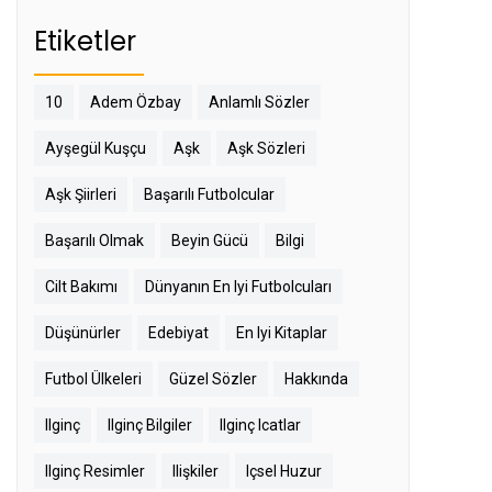
Etiketler
10
Adem Özbay
Anlamlı Sözler
Ayşegül Kuşçu
Aşk
Aşk Sözleri
Aşk Şiirleri
Başarılı Futbolcular
Başarılı Olmak
Beyin Gücü
Bilgi
Cilt Bakımı
Dünyanın En Iyi Futbolcuları
Düşünürler
Edebiyat
En Iyi Kitaplar
Futbol Ülkeleri
Güzel Sözler
Hakkında
Ilginç
Ilginç Bilgiler
Ilginç Icatlar
Ilginç Resimler
Ilişkiler
Içsel Huzur