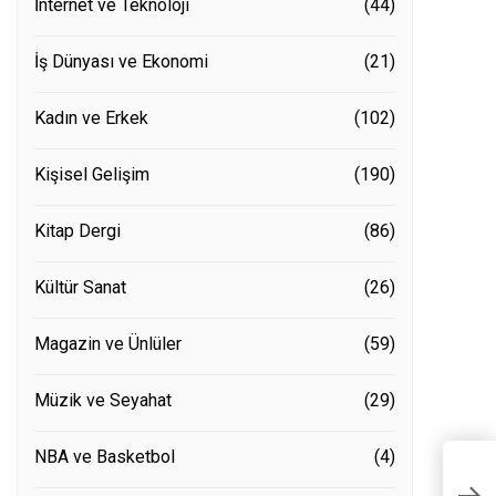
İnternet ve Teknoloji
(44)
İş Dünyası ve Ekonomi
(21)
Kadın ve Erkek
(102)
Kişisel Gelişim
(190)
Kitap Dergi
(86)
Kültür Sanat
(26)
Magazin ve Ünlüler
(59)
Müzik ve Seyahat
(29)
NBA ve Basketbol
(4)
C