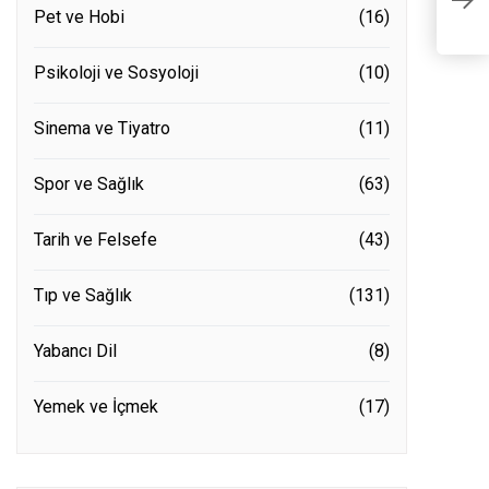
Y
Pet ve Hobi
(16)
Psikoloji ve Sosyoloji
(10)
Sinema ve Tiyatro
(11)
Spor ve Sağlık
(63)
Tarih ve Felsefe
(43)
Tıp ve Sağlık
(131)
Yabancı Dil
(8)
Yemek ve İçmek
(17)