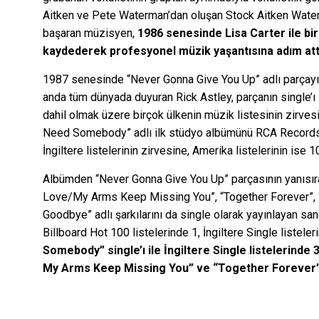
Aitken ve Pete Waterman’dan oluşan Stock Aitken Waterm
başaran müzisyen,
1986 senesinde Lisa Carter ile bi
kaydederek profesyonel müzik yaşantısına adım att
1987 senesinde “Never Gonna Give You Up” adlı parçayı s
anda tüm dünyada duyuran Rick Astley, parçanın single’ı i
dahil olmak üzere birçok ülkenin müzik listesinin zirve
Need Somebody” adlı ilk stüdyo albümünü RCA Records 
İngiltere listelerinin zirvesine, Amerika listelerinin ise 10
Albümden “Never Gonna Give You Up” parçasının yanısı
Love/My Arms Keep Missing You”, “Together Forever”, “
Goodbye” adlı şarkılarını da single olarak yayınlayan sana
Billboard Hot 100 listelerinde 1, İngiltere Single listele
Somebody” single’ı ile İngiltere Single listelerinde
My Arms Keep Missing You” ve “Together Forever” sing