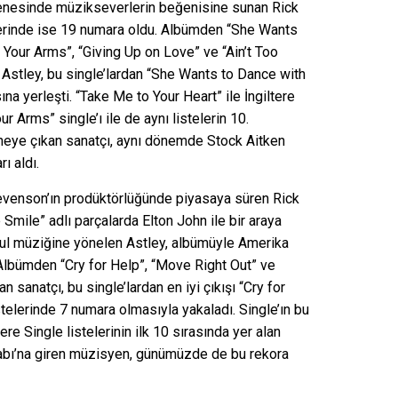
enesinde müzikseverlerin beğenisine sunan Rick
telerinde ise 19 numara oldu. Albümden “She Wants
 Your Arms”, “Giving Up on Love” ve “Ain’t Too
n Astley, bu single’lardan “She Wants to Dance with
sına yerleşti. “Take Me to Your Heart” ile İngiltere
r Arms” single’ı ile de aynı listelerin 10.
neye çıkan sanatçı, aynı dönemde Stock Aitken
ı aldı.
evenson’ın prodüktörlüğünde piyasaya süren Rick
Smile” adlı parçalarda Elton John ile bir araya
oul müziğine yönelen Astley, albümüyle Amerika
. Albümden “Cry for Help”, “Move Right Out” ve
 sanatçı, bu single’lardan en iyi çıkışı “Cry for
istelerinde 7 numara olmasıyla yakaladı. Single’ın bu
tere Single listelerinin ilk 10 sırasında yer alan
tabı’na giren müzisyen, günümüzde de bu rekora