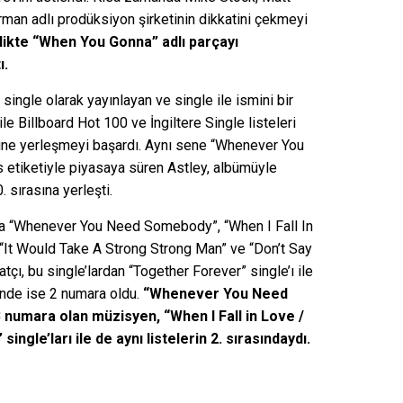
an adlı prodüksiyon şirketinin dikkatini çekmeyi
rlikte “When You Gonna” adlı parçayı
ı.
ingle olarak yayınlayan ve single ile ismini bir
le Billboard Hot 100 ve İngiltere Single listeleri
sine yerleşmeyi başardı. Aynı sene “Whenever You
etiketiyle piyasaya süren Astley, albümüyle
. sırasına yerleşti.
ra “Whenever You Need Somebody”, “When I Fall In
It Would Take A Strong Strong Man” ve “Don’t Say
tçı, bu single’lardan “Together Forever” single’ı ile
rinde ise 2 numara oldu.
“Whenever You Need
 3 numara olan müzisyen, “When I Fall in Love /
le’ları ile de aynı listelerin 2. sırasındaydı.