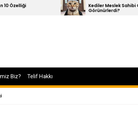
Kediler Meslek Sahibi Olsalar Nasıl
Görünürlerdi?
imiz Biz?
Telif Hakkı
i