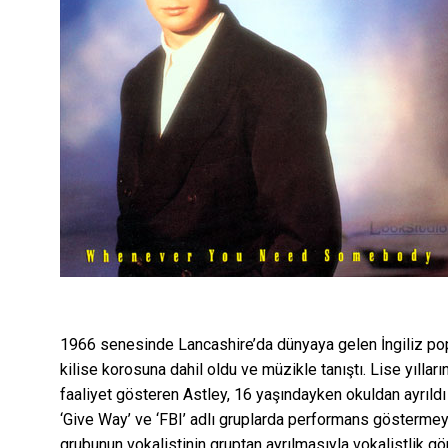
1966 senesinde Lancashire’da dünyaya gelen İngiliz pop
kilise korosuna dahil oldu ve müzikle tanıştı. Lise yılla
faaliyet gösteren Astley, 16 yaşındayken okuldan ayrıldı
‘Give Way’ ve ‘FBI’ adlı gruplarda performans gösterme
grubunun vokalistinin gruptan ayrılmasıyla vokalistlik g