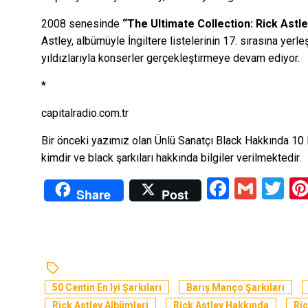
2008 senesinde
“The Ultimate Collection: Rick Astle
Astley, albümüyle İngiltere listelerinin 17. sırasına yerl
yıldızlarıyla konserler gerçekleştirmeye devam ediyor.
*
capitalradio.com.tr
Bir önceki yazımız olan
Ünlü Sanatçı Black Hakkında 10 
kimdir ve black şarkıları hakkında bilgiler verilmektedir.
Facebo
Gmai
Tw
Share
Post
50 Centin En Iyi Şarkıları
Barış Manço Şarkıları
Rick Astley Albümleri
Rick Astley Hakkında
Ric