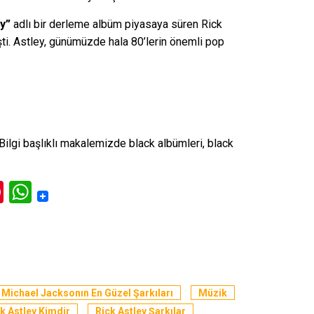
y”
adlı bir derleme albüm piyasaya süren Rick
eşti. Astley, günümüzde hala 80’lerin önemli pop
Bilgi
başlıklı makalemizde black albümleri, black
ok
l
itter
Pinterest
WhatsApp
Michael Jacksonın En Güzel Şarkıları
Müzik
k Astley Kimdir
Rick Astley Şarkılar