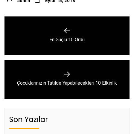
admin
Eylül 15, 2018
Yazı
gezinmesi
Previous
En Güçlü 10 Ordu
post:
Next
Çocuklarınızın Tatilde Yapabilecekleri 10 Etkinlik
post:
Son Yazılar