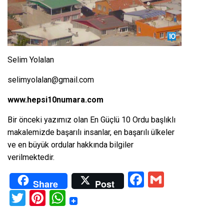
Selim Yolalan
selimyolalan@gmail.com
www.hepsi10numara.com
Bir önceki yazımız olan
En Güçlü 10 Ordu
başlıklı
makalemizde başarılı insanlar, en başarılı ülkeler
ve en büyük ordular hakkında bilgiler
verilmektedir.
Facebook
Gmail
Share
Post
Twitter
Pinterest
WhatsApp