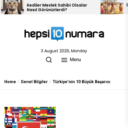
Skip
ler Meslek Sahibi Olsalar
10 Kızılderili Kabil
l Görünürlerdi?
to
the
content
3 August 2026, Monday
Menu
Home
Genel Bilgiler
Türkiye’nin 10 Büyük Başarısı