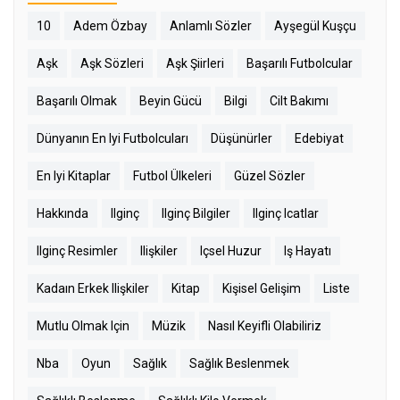
10
Adem Özbay
Anlamlı Sözler
Ayşegül Kuşçu
Aşk
Aşk Sözleri
Aşk Şiirleri
Başarılı Futbolcular
Başarılı Olmak
Beyin Gücü
Bilgi
Cilt Bakımı
Dünyanın En Iyi Futbolcuları
Düşünürler
Edebiyat
En Iyi Kitaplar
Futbol Ülkeleri
Güzel Sözler
Hakkında
Ilginç
Ilginç Bilgiler
Ilginç Icatlar
Ilginç Resimler
Ilişkiler
Içsel Huzur
Iş Hayatı
Kadaın Erkek Ilişkiler
Kitap
Kişisel Gelişim
Liste
Mutlu Olmak Için
Müzik
Nasıl Keyifli Olabiliriz
Nba
Oyun
Sağlık
Sağlık Beslenmek