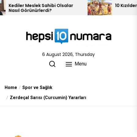
Skip
ek Sahibi Olsalar
10 Kızılderili Kabilesi
rlerdi?
to
the
content
6 August 2026, Thursday
Menu
Home
Spor ve Sağlık
Zerdeçal Sarısı (Curcumin) Yararları