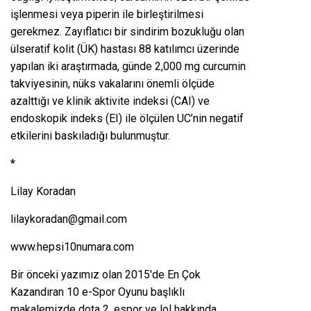
işlenmesi veya piperin ile birleştirilmesi
gerekmez. Zayıflatıcı bir sindirim bozukluğu olan
ülseratif kolit (ÜK) hastası 88 katılımcı üzerinde
yapılan iki araştırmada, günde 2,000 mg curcumin
takviyesinin, nüks vakalarını önemli ölçüde
azalttığı ve klinik aktivite indeksi (CAI) ve
endoskopik indeks (EI) ile ölçülen UC’nin negatif
etkilerini baskıladığı bulunmuştur.
*
Lilay Koradan
lilaykoradan@gmail.com
www.hepsi10numara.com
Bir önceki yazımız olan
2015'de En Çok
Kazandıran 10 e-Spor Oyunu
başlıklı
makalemizde dota 2, espor ve lol hakkında