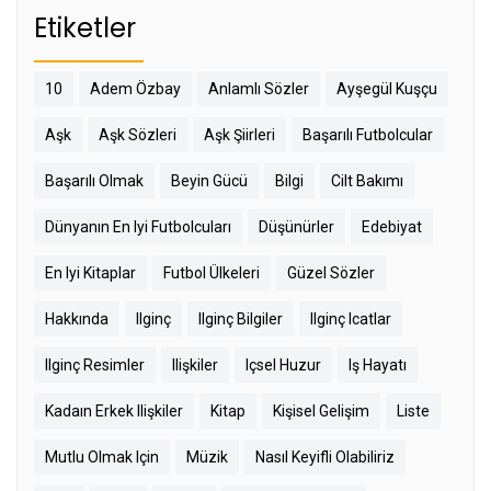
Etiketler
10
Adem Özbay
Anlamlı Sözler
Ayşegül Kuşçu
Aşk
Aşk Sözleri
Aşk Şiirleri
Başarılı Futbolcular
Başarılı Olmak
Beyin Gücü
Bilgi
Cilt Bakımı
Dünyanın En Iyi Futbolcuları
Düşünürler
Edebiyat
En Iyi Kitaplar
Futbol Ülkeleri
Güzel Sözler
Hakkında
Ilginç
Ilginç Bilgiler
Ilginç Icatlar
Ilginç Resimler
Ilişkiler
Içsel Huzur
Iş Hayatı
Kadaın Erkek Ilişkiler
Kitap
Kişisel Gelişim
Liste
Mutlu Olmak Için
Müzik
Nasıl Keyifli Olabiliriz