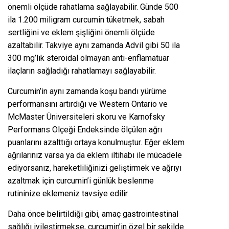
önemli ölçüde rahatlama sağlayabilir. Günde 500
ila 1.200 miligram curcumin tüketmek, sabah
sertliğini ve eklem şişliğini önemli ölçüde
azaltabilir. Takviye aynı zamanda Advil gibi 50 ila
300 mg’lık steroidal olmayan anti-enflamatuar
ilaçların sağladığı rahatlamayı sağlayabilir.
Curcumin’in aynı zamanda koşu bandı yürüme
performansını artırdığı ve Western Ontario ve
McMaster Üniversiteleri skoru ve Karnofsky
Performans Ölçeği Endeksinde ölçülen ağrı
puanlarını azalttığı ortaya konulmuştur. Eğer eklem
ağrılarınız varsa ya da eklem iltihabı ile mücadele
ediyorsanız, hareketliliğinizi geliştirmek ve ağrıyı
azaltmak için curcumin’i günlük beslenme
rutininize eklemeniz tavsiye edilir.
Daha önce belirtildiği gibi, amaç gastrointestinal
sağlığı iyileştirmekse, curcumin’in özel bir şekilde