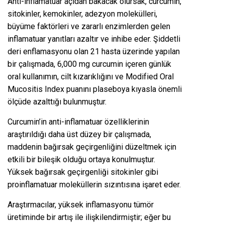
Anti-inflamatuar açıdan bakacak olursak, curcumin,
sitokinler, kemokinler, adezyon molekülleri,
büyüme faktörleri ve zararlı enzimlerden gelen
inflamatuar yanıtları azaltır ve inhibe eder. Şiddetli
deri enflamasyonu olan 21 hasta üzerinde yapılan
bir çalışmada, 6,000 mg curcumin içeren günlük
oral kullanımın, cilt kızarıklığını ve Modified Oral
Mucositis Index puanını plaseboya kıyasla önemli
ölçüde azalttığı bulunmuştur.
Curcumin’in anti-inflamatuar özelliklerinin
araştırıldığı daha üst düzey bir çalışmada,
maddenin bağırsak geçirgenliğini düzeltmek için
etkili bir bileşik olduğu ortaya konulmuştur.
Yüksek bağırsak geçirgenliği sitokinler gibi
proinflamatuar moleküllerin sızıntısına işaret eder.
Araştırmacılar, yüksek inflamasyonu tümör
üretiminde bir artış ile ilişkilendirmiştir; eğer bu