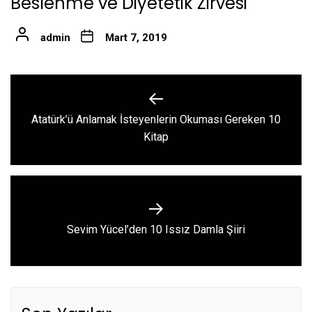
Beslenme ve Diyetetik Zirvesi
admin
Mart 7, 2019
Yazı
gezinmesi
Atatürk’ü Anlamak İsteyenlerin Okuması Gereken 10
Previous
Kitap
post:
Next
Sevim Yücel’den 10 Issız Damla Şiiri
post: