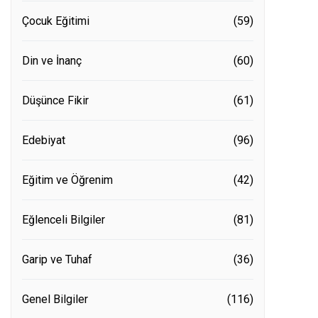
Çocuk Eğitimi
(59)
Din ve İnanç
(60)
Düşünce Fikir
(61)
Edebiyat
(96)
Eğitim ve Öğrenim
(42)
Eğlenceli Bilgiler
(81)
Garip ve Tuhaf
(36)
Genel Bilgiler
(116)