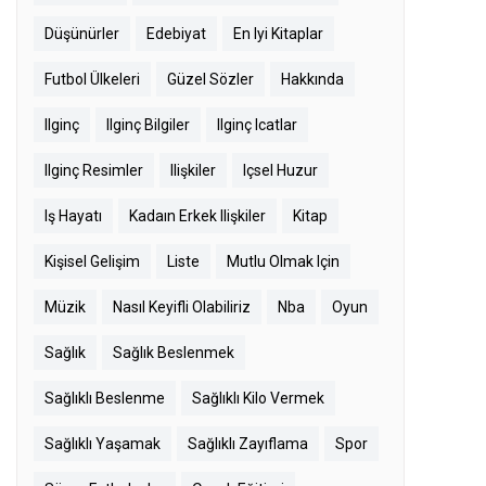
Düşünürler
Edebiyat
En Iyi Kitaplar
Futbol Ülkeleri
Güzel Sözler
Hakkında
Ilginç
Ilginç Bilgiler
Ilginç Icatlar
Ilginç Resimler
Ilişkiler
Içsel Huzur
Iş Hayatı
Kadaın Erkek Ilişkiler
Kitap
Kişisel Gelişim
Liste
Mutlu Olmak Için
Müzik
Nasıl Keyifli Olabiliriz
Nba
Oyun
Sağlık
Sağlık Beslenmek
Sağlıklı Beslenme
Sağlıklı Kilo Vermek
Sağlıklı Yaşamak
Sağlıklı Zayıflama
Spor