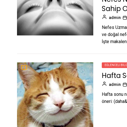
Sahip O
admin
Nefes Uzmanı
ve doğal nefe
İşte makalen
EĞLENCELI BILG
Hafta So
admin
Hafta sonu n
öneri: (daha&h