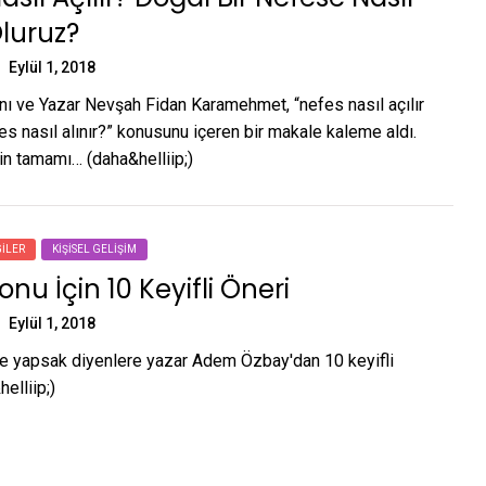
luruz?
Eylül 1, 2018
 ve Yazar Nevşah Fidan Karamehmet, “nefes nasıl açılır
s nasıl alınır?” konusunu içeren bir makale kaleme aldı.
in tamamı… (daha&helliip;)
ILER
KIŞISEL GELIŞIM
nu İçin 10 Keyifli Öneri
Eylül 1, 2018
e yapsak diyenlere yazar Adem Özbay'dan 10 keyifli
elliip;)