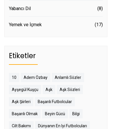
Yabancı Dil
(8)
Yemek ve İçmek
(17)
Etiketler
10
Adem Özbay
Anlamlı Sözler
Ayşegül Kuşçu
Aşk
Aşk Sözleri
Aşk Şiirleri
Başarılı Futbolcular
Başarılı Olmak
Beyin Gücü
Bilgi
Cilt Bakımı
Dünyanın En Iyi Futbolcuları