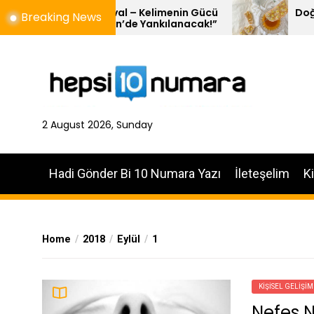
Skip
eursfestival – Kelimenin Gücü
Doğal Balın 10 Öz
Breaking News
 Loevestein’de Yankılanacak!”
to
the
content
2 August 2026, Sunday
Hadi Gönder Bi 10 Numara Yazı
İleteşelim
K
Home
2018
Eylül
1
KIŞISEL GELIŞIM
Nefes N