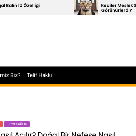
elliği
Kediler Meslek Sahibi Olsalar
Görünürlerdi?
imiz Biz?
Telif Hakkı
TIP VE SAĞLIK
asıl Açılır? Doğal Bir Nefese Nasıl