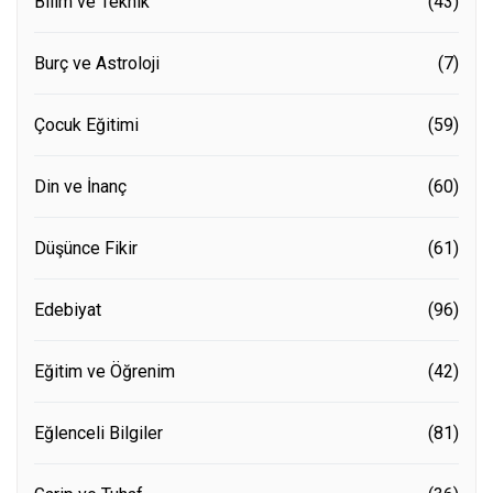
Bilim ve Teknik
(43)
Burç ve Astroloji
(7)
Çocuk Eğitimi
(59)
Din ve İnanç
(60)
Düşünce Fikir
(61)
Edebiyat
(96)
Eğitim ve Öğrenim
(42)
Eğlenceli Bilgiler
(81)