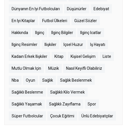
Dünyanın En Iyi Futbolcuları
Düşünürler
Edebiyat
En Iyi Kitaplar
Futbol Ülkeleri
Güzel Sözler
Hakkında
Ilginç
Ilginç Bilgiler
Ilginç Icatlar
Ilginç Resimler
Ilişkiler
Içsel Huzur
Iş Hayatı
Kadaın Erkek Ilişkiler
Kitap
Kişisel Gelişim
Liste
Mutlu Olmak Için
Müzik
Nasıl Keyifli Olabiliriz
Nba
Oyun
Sağlık
Sağlık Beslenmek
Sağlıklı Beslenme
Sağlıklı Kilo Vermek
Sağlıklı Yaşamak
Sağlıklı Zayıflama
Spor
Süper Futbolcular
Çocuk Eğitimi
Ünlü Edebiyatçılar