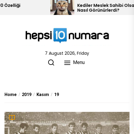
Skip
lliği
Kediler Meslek Sahibi Olsalar
Nasıl Görünürlerdi?
to
the
content
7 August 2026, Friday
Menu
Home
2019
Kasım
19